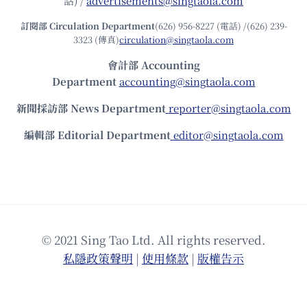
話) /
advertisements@singtaola.com
訂閱部 Circulation Department
(626) 956-8227 (電話) /(626) 239-
3323 (傳真)
circulation@singtaola.com
會計部 Accounting
Department
accounting@singtaola.com
新聞採訪部 News Department
reporter@singtaola.com
編輯部 Editorial Department
editor@singtaola.com
© 2021 Sing Tao Ltd. All rights reserved.
私隱政策聲明
|
使⽤條款
|
版權告⽰