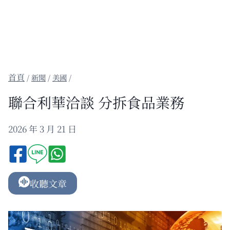
/
新聞
/
美國
/
聯合利華洽談 分拆食品業務
2026 年 3 月 21 日
收聽文章