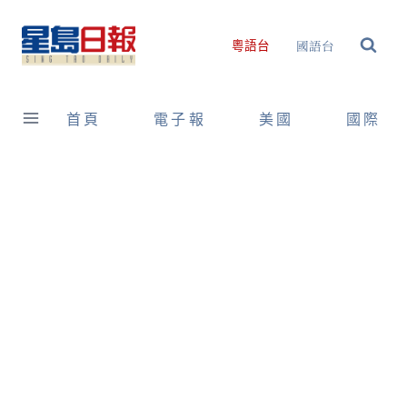
Skip
to
國語台
粵語台
content
首頁
電子報
美國
國際