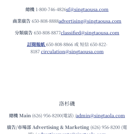
總機
1-800-746-4826
sf@singtaousa.com
商業廣告
650-808-8888
advertising@singtaousa.com
分類廣告
650-808-8877
classified@singtaousa.com
訂閱報紙
650-808-8866 或 短信 650-822-
8187
circulation@singtaousa.com
洛杉磯
總機
Main
(626) 956-8200(電話) /
admin@singtaola.com
廣告/市場部
Advertising & Marketing
(626) 956-8200 (電