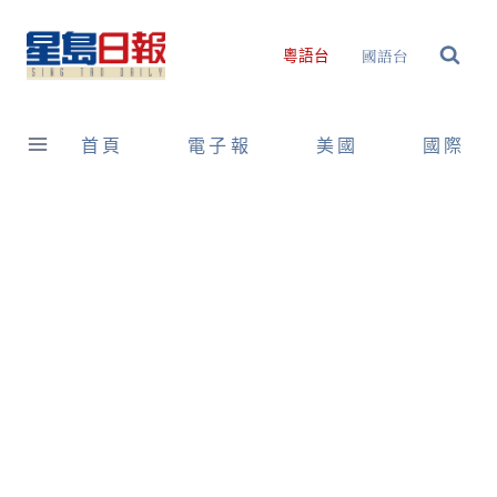
Skip
to
國語台
粵語台
content
首頁
電子報
美國
國際