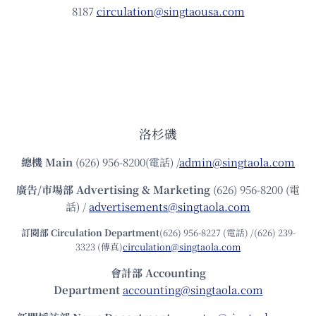
8187
circulation@singtaousa.com
洛杉磯
總機
Main
(626) 956-8200(電話) /
admin@singtaola.com
廣告/市場部
Advertising & Marketing
(626) 956-8200 (電
話) /
advertisements@singtaola.com
訂閱部 Circulation Department
(626) 956-8227 (電話) /(626) 239-
3323 (傳真)
circulation@singtaola.com
會計部 Accounting
Department
accounting@singtaola.com