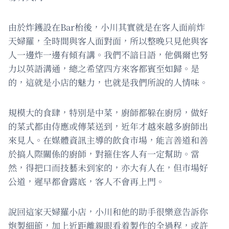
由於炸鑊設在Bar枱後，小川其實就是在客人面前炸
天婦羅，全時間與客人面對面，所以整晚只見他與客
人一邊炸一邊有傾有講。我們不諳日語，他偶爾也努
力以英語溝通，總之希望四方來客都賓至如歸。是
的，這就是小店的魅力，也就是我們所說的人情味。
規模大的食肆，特別是中菜，廚師都躲在廚房，做好
的菜式都由侍應或傳菜送到，近年才越來越多廚師出
來見人。在媒體資訊主導的飲食市場，能言善道和善
於搞人際關係的廚師，對箍住客人有一定幫助。當
然，得把口而技藝未到家的，亦大有人在，但市場好
公道，遲早都會露底，客人不會再上門。
說回這家天婦羅小店，小川和他的助手很樂意告訴你
炮製細節，加上近距離親眼看着製作的全過程，或許