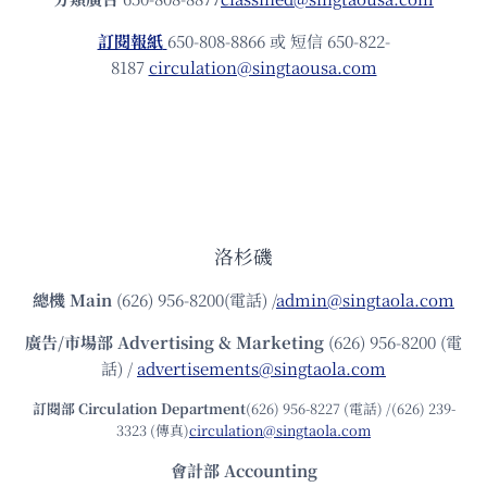
訂閱報紙
650-808-8866 或 短信 650-822-
8187
circulation@singtaousa.com
洛杉磯
總機
Main
(626) 956-8200(電話) /
admin@singtaola.com
廣告/市場部
Advertising & Marketing
(626) 956-8200 (電
話) /
advertisements@singtaola.com
訂閱部 Circulation Department
(626) 956-8227 (電話) /(626) 239-
3323 (傳真)
circulation@singtaola.com
會計部 Accounting