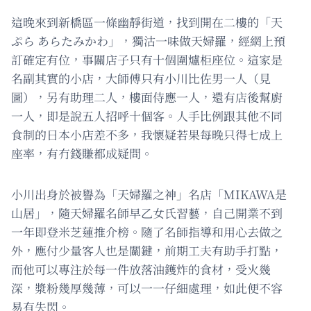
這晚來到新橋區一條幽靜街道，找到開在二樓的「天
ぷら あらたみかわ」，獨沽一味做天婦羅，經網上預
訂確定有位，事關店子只有十個圍爐柜座位。這家是
名副其實的小店，大師傅只有小川比佐男一人（見
圖），另有助理二人，樓面侍應一人，還有店後幫廚
一人，即是說五人招呼十個客。人手比例跟其他不同
食制的日本小店差不多，我懷疑若果每晚只得七成上
座率，有冇錢賺都成疑問。
小川出身於被譽為「天婦羅之神」名店「MIKAWA是
山居」，隨天婦羅名師早乙女氏習藝，自己開業不到
一年即登米芝蓮推介榜。隨了名師指導和用心去做之
外，應付少量客人也是關鍵，前期工夫有助手打點，
而他可以專注於每一件放落油鑊炸的食材，受火幾
深，漿粉幾厚幾薄，可以一一仔細處理，如此便不容
易有失閃。