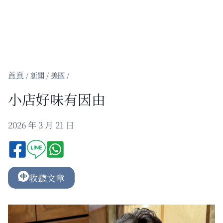
/
新聞
/
美國
/
小店好味有因由
2026 年 3 月 21 日
收聽文章