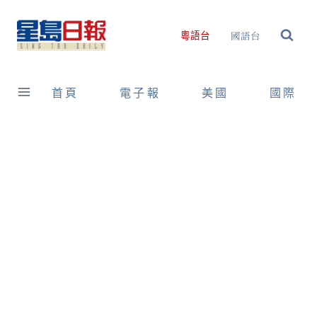
Skip
to
國語台
粵語台
content
首頁
電子報
美國
國際