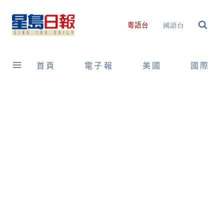
Skip
to
國語台
粵語台
content
首頁
電子報
美國
國際