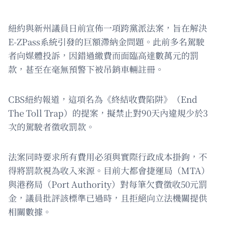
紐約與新州議員日前宣佈一項跨黨派法案，旨在解決
E-ZPass系統引發的巨額滯納金問題。此前多名駕駛
者向媒體投訴，因錯過繳費而面臨高達數萬元的罰
款，甚至在毫無預警下被吊銷車輛註冊。
CBS紐約報道，這項名為《終結收費陷阱》（End
The Toll Trap）的提案，擬禁止對90天內違規少於3
次的駕駛者徵收罰款。
法案同時要求所有費用必須與實際行政成本掛鉤，不
得將罰款視為收入來源。目前大都會捷運局（MTA）
與港務局（Port Authority）對每筆欠費徵收50元罰
金，議員批評該標準已過時，且拒絕向立法機關提供
相關數據。