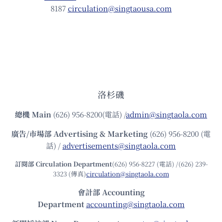
8187
circulation@singtaousa.com
洛杉磯
總機
Main
(626) 956-8200(電話) /
admin@singtaola.com
廣告/市場部
Advertising & Marketing
(626) 956-8200 (電
話) /
advertisements@singtaola.com
訂閱部 Circulation Department
(626) 956-8227 (電話) /(626) 239-
3323 (傳真)
circulation@singtaola.com
會計部 Accounting
Department
accounting@singtaola.com