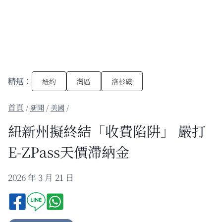
精選：
紐約
灣區
洛杉磯
/
新聞
/
美國
/
紐新州擬終結「收費陷阱」 嚴打
E-ZPass天價滯納金
2026 年 3 月 21 日