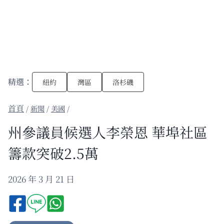
精選：
紐約
灣區
洛杉磯
/
新聞
/
美國
/
州參議員候選人李榮恩 華埠社區
籌款突破2.5萬
2026 年 3 月 21 日