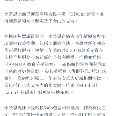
李榮恩此前已獲華埠聯合民主黨（UDO)的背書，並
得到選區領袖李艷娟及于金山的支持。
在擔任州眾議員期間，李榮恩在過去四年積極參與多
項關鍵政策推動，包括：通過立法，將農曆新年列為
全州學校假日，連續三年爭取共計3,000萬美元資金，
支持全州服務亞裔社區的非營利機構，推動並通過
《AANHPI教育公平法案》，確保紐約學校課程涵蓋
亞裔的歷史與貢獻 ，發起並通過《仇恨犯罪現代化法
案》，為紐約州逾二十年來首次重大更新相關法律。
為包括孔子大廈在內的米契爾—拉馬（Mitchell-
Lama）住房項目減免50%地產稅 。
李榮恩現任下曼哈頓第65選區州眾議員。作為移民之
女，她同時擔任州眾議會亞太裔工作小組主席，並獲