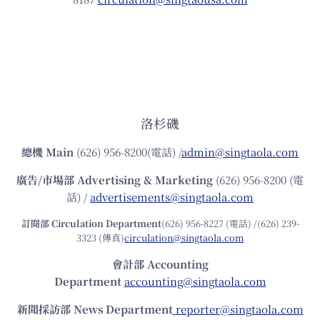
洛杉磯
總機
Main
(626) 956-8200(電話) /
admin@singtaola.com
廣告/市場部
Advertising & Marketing
(626) 956-8200 (電
話) /
advertisements@singtaola.com
訂閱部 Circulation Department
(626) 956-8227 (電話) /(626) 239-
3323 (傳真)
circulation@singtaola.com
會計部 Accounting
Department
accounting@singtaola.com
新聞採訪部 News Department
reporter@singtaola.com