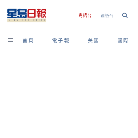
Skip
to
國語台
粵語台
content
首頁
電子報
美國
國際