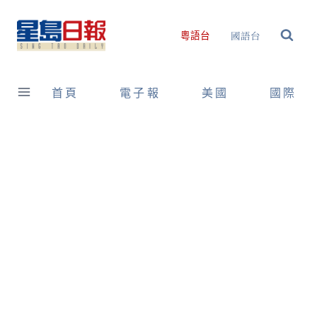
Skip
to
國語台
粵語台
content
首頁
電子報
美國
國際