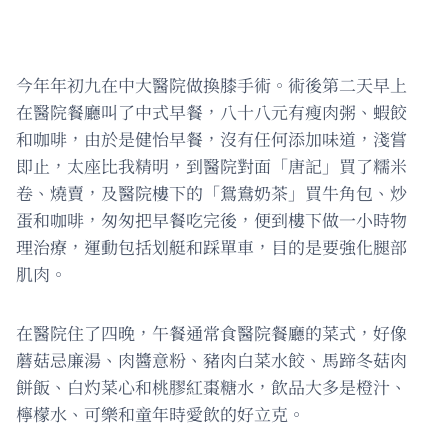
今年年初九在中大醫院做換膝手術。術後第二天早上
在醫院餐廳叫了中式早餐，八十八元有瘦肉粥、蝦餃
和咖啡，由於是健怡早餐，沒有任何添加味道，淺嘗
即止，太座比我精明，到醫院對面「唐記」買了糯米
卷、燒賣，及醫院樓下的「鴛鴦奶茶」買牛角包、炒
蛋和咖啡，匆匆把早餐吃完後，便到樓下做一小時物
理治療，運動包括划艇和踩單車，目的是要強化腿部
肌肉。
在醫院住了四晚，午餐通常食醫院餐廳的菜式，好像
蘑菇忌廉湯、肉醬意粉、豬肉白菜水餃、馬蹄冬菇肉
餅飯、白灼菜心和桃膠紅棗糖水，飲品大多是橙汁、
檸檬水、可樂和童年時愛飲的好立克。