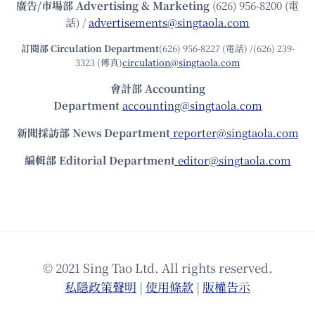
廣告/市場部
Advertising & Marketing
(626) 956-8200 (電
話) /
advertisements@singtaola.com
訂閱部 Circulation Department
(626) 956-8227 (電話) /(626) 239-
3323 (傳真)
circulation@singtaola.com
會計部 Accounting
Department
accounting@singtaola.com
新聞採訪部 News Department
reporter@singtaola.com
編輯部 Editorial Department
editor@singtaola.com
© 2021 Sing Tao Ltd. All rights reserved.
私隱政策聲明
|
使⽤條款
|
版權告⽰