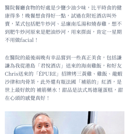
醫院餐廳食物的好處是少鹽少油少味，比平時食的健
康得多！晚餐想食得好一點，試過在附近酒店叫外
賣，菜式包括肥牛炒河、忌廉南瓜湯和燒春雞，想不
到肥牛炒河原來是肥油炒河，用來搽面，肯定一星期
不用做facial！
在醫院的最後兩晚有幸品嘗到一些真正美食，包括謙
謙為我從港島「君悅酒店」送來的海南雞飯，和好友
Chris送來的「ÉPURE」招牌烤三黃雞、雞飯、龍蝦
沙律和肉骨茶，此外還有瓶法國「補筋的」紅酒，是
世上最好飲的 補筋藥水！甜品是法式馬德蓮蛋糕，甜
在心頭的感覺真好！