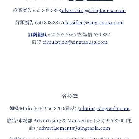
商業廣告
650-808-8888
advertising@singtaousa.com
分類廣告
650-808-8877
classified@singtaousa.com
訂閱報紙
650-808-8866 或 短信 650-822-
8187
circulation@singtaousa.com
洛杉磯
總機
Main
(626) 956-8200(電話) /
admin@singtaola.com
廣告/市場部
Advertising & Marketing
(626) 956-8200 (電
話) /
advertisements@singtaola.com