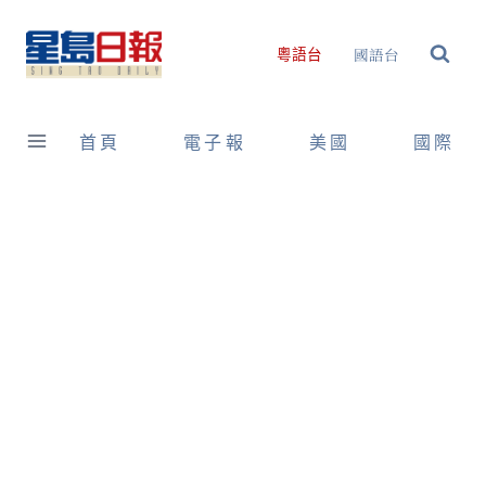
Skip
to
國語台
粵語台
content
首頁
電子報
美國
國際