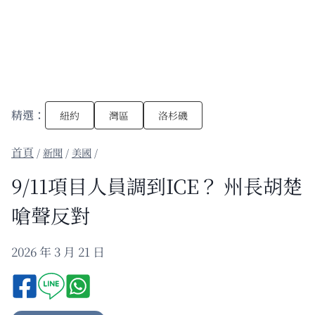
精選：
紐約
灣區
洛杉磯
/
新聞
/
美國
/
9/11項目人員調到ICE？ 州長胡楚
嗆聲反對
2026 年 3 月 21 日