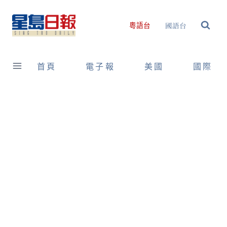
Skip
to
國語台
粵語台
content
首頁
電子報
美國
國際