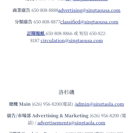
商業廣告
650-808-8888
advertising@singtaousa.com
分類廣告
650-808-8877
classified@singtaousa.com
訂閱報紙
650-808-8866 或 短信 650-822-
8187
circulation@singtaousa.com
洛杉磯
總機
Main
(626) 956-8200(電話) /
admin@singtaola.com
廣告/市場部
Advertising & Marketing
(626) 956-8200 (電
話) /
advertisements@singtaola.com