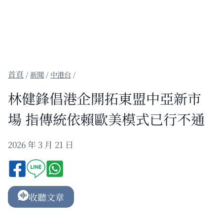
/
新聞
/
中港台
/
林健鋒倡港企開拓東盟中亞新市
場 指傳統依賴歐美模式已行不通
2026 年 3 月 21 日
收聽文章