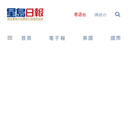
Skip
to
國語台
粵語台
content
首頁
電子報
美國
國際