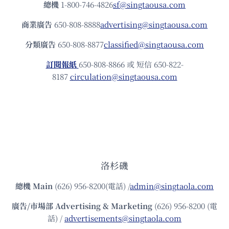
總機
1-800-746-4826
sf@singtaousa.com
商業廣告
650-808-8888
advertising@singtaousa.com
分類廣告
650-808-8877
classified@singtaousa.com
訂閱報紙
650-808-8866 或 短信 650-822-
8187
circulation@singtaousa.com
洛杉磯
總機
Main
(626) 956-8200(電話) /
admin@singtaola.com
廣告/市場部
Advertising & Marketing
(626) 956-8200 (電
話) /
advertisements@singtaola.com