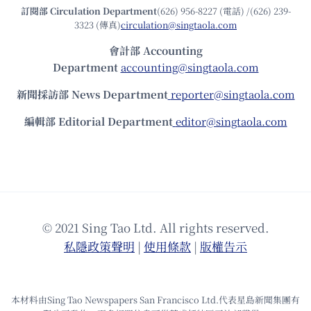
訂閱部 Circulation Department
(626) 956-8227 (電話) /(626) 239-
3323 (傳真)
circulation@singtaola.com
會計部 Accounting
Department
accounting@singtaola.com
新聞採訪部 News Department
reporter@singtaola.com
編輯部 Editorial Department
editor@singtaola.com
© 2021 Sing Tao Ltd. All rights reserved.
私隱政策聲明
|
使⽤條款
|
版權告⽰
本材料由Sing Tao Newspapers San Francisco Ltd.代表星島新聞集團有