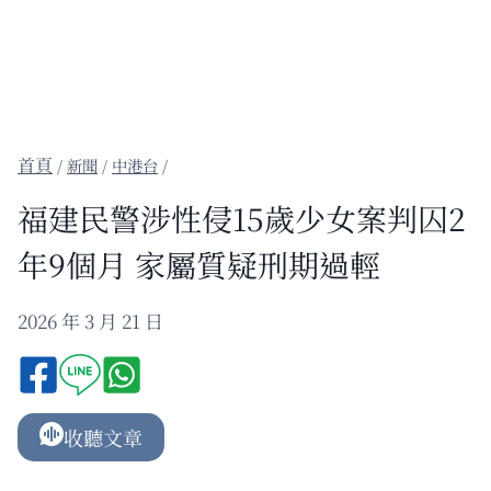
/
新聞
/
中港台
/
福建民警涉性侵15歲少女案判囚2
年9個月 家屬質疑刑期過輕
2026 年 3 月 21 日
收聽文章