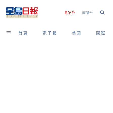
Skip
to
國語台
粵語台
content
首頁
電子報
美國
國際