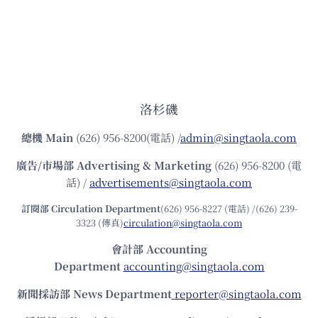
洛杉磯
總機
Main
(626) 956-8200(電話) /
admin@singtaola.com
廣告/市場部
Advertising & Marketing
(626) 956-8200 (電
話) /
advertisements@singtaola.com
訂閱部 Circulation Department
(626) 956-8227 (電話) /(626) 239-
3323 (傳真)
circulation@singtaola.com
會計部 Accounting
Department
accounting@singtaola.com
新聞採訪部 News Department
reporter@singtaola.com