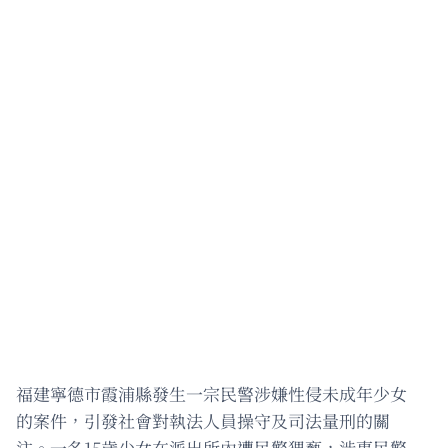
福建寧德市霞浦縣發生一宗民警涉嫌性侵未成年少女
的案件，引發社會對執法人員操守及司法量刑的關
注。一名15歲少女在派出所內遭民警猥褻，涉事民警