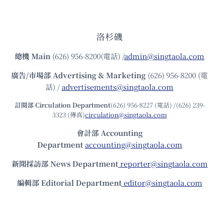
洛杉磯
總機
Main
(626) 956-8200(電話) /
admin@singtaola.com
廣告/市場部
Advertising & Marketing
(626) 956-8200 (電
話) /
advertisements@singtaola.com
訂閱部 Circulation Department
(626) 956-8227 (電話) /(626) 239-
3323 (傳真)
circulation@singtaola.com
會計部 Accounting
Department
accounting@singtaola.com
新聞採訪部 News Department
reporter@singtaola.com
編輯部 Editorial Department
editor@singtaola.com