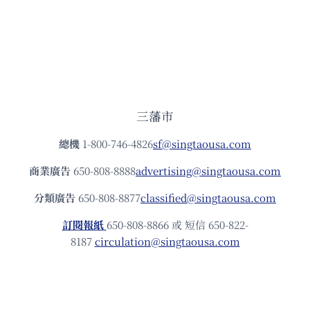
三藩市
總機
1-800-746-4826
sf@singtaousa.com
商業廣告
650-808-8888
advertising@singtaousa.com
分類廣告
650-808-8877
classified@singtaousa.com
訂閱報紙
650-808-8866 或 短信 650-822-
8187
circulation@singtaousa.com