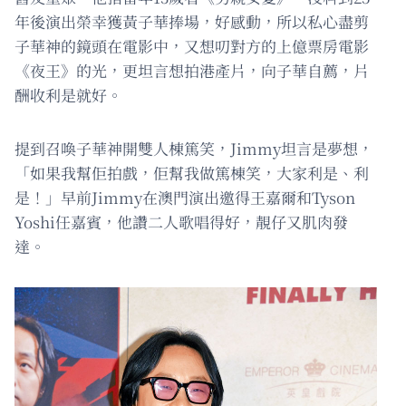
年後演出榮幸獲黃子華捧場，好感動，所以私心盡剪
子華神的鏡頭在電影中，又想叨對方的上億票房電影
《夜王》的光，更坦言想拍港產片，向子華自薦，片
酬收利是就好。
提到召喚子華神開雙人棟篤笑，Jimmy坦言是夢想，
「如果我幫佢拍戲，佢幫我做篤棟笑，大家利是、利
是！」早前Jimmy在澳門演出邀得王嘉爾和Tyson
Yoshi任嘉賓，他讚二人歌唱得好，靚仔又肌肉發
達。