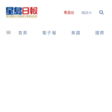
Skip
to
國語台
粵語台
content
首頁
電子報
美國
國際