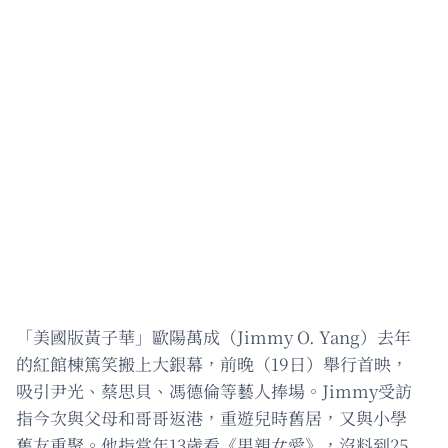
「美國版黃子華」歐陽萬成（Jimmy O. Yang）去年
的紅館棟篤笑搬上大銀幕，前晚（19日）舉行首映，
吸引尹光、蔡思貝、馮德倫等藝人捧場。Jimmy受訪
指今次與父母和哥哥返港，重遊兒時舊居，又與小學
舊友重聚。他指當年13歲看《男親女愛》，沒料到25