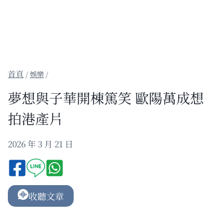
/
娛樂
/
夢想與子華開棟篤笑 歐陽萬成想
拍港產片
2026 年 3 月 21 日
收聽文章