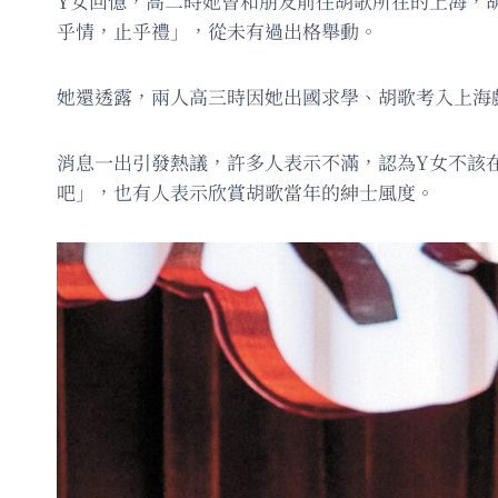
Y女回憶，高二時她曾和朋友前往胡歌所在的上海，
乎情，止乎禮」，從未有過出格舉動。
她還透露，兩人高三時因她出國求學、胡歌考入上海戲
消息一出引發熱議，許多人表示不滿，認為Y女不該
吧」，也有人表示欣賞胡歌當年的紳士風度。