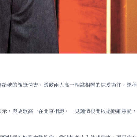
寫給她的親筆情書，透露兩人高一相識相戀的純愛過往，還
表示，與胡歌高一在北京相識，一見鍾情後開啟遠距離戀愛