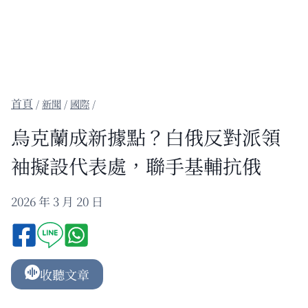
/
新聞
/
國際
/
烏克蘭成新據點？白俄反對派領
袖擬設代表處，聯手基輔抗俄
2026 年 3 月 20 日
收聽文章