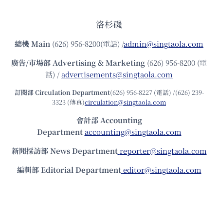
洛杉磯
總機
Main
(626) 956-8200(電話) /
admin@singtaola.com
廣告/市場部
Advertising & Marketing
(626) 956-8200 (電
話) /
advertisements@singtaola.com
訂閱部 Circulation Department
(626) 956-8227 (電話) /(626) 239-
3323 (傳真)
circulation@singtaola.com
會計部 Accounting
Department
accounting@singtaola.com
新聞採訪部 News Department
reporter@singtaola.com
編輯部 Editorial Department
editor@singtaola.com