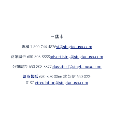
三藩市
總機
1-800-746-4826
sf@singtaousa.com
商業廣告
650-808-8888
advertising@singtaousa.com
分類廣告
650-808-8877
classified@singtaousa.com
訂閱報紙
650-808-8866 或 短信 650-822-
8187
circulation@singtaousa.com