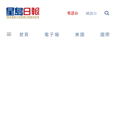
Skip
to
國語台
粵語台
content
首頁
電子報
美國
國際