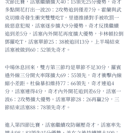
次節比賽，活塞繼續擴大40：15領先25分優勢，奇才
多點開花打出一波20：2攻勢追到僅差7分。霍蘭與武
克切維奇發生衝突雙雙吃T，里德推搡對手被吹罰一
級惡意犯規，活塞逐步擴大9分優勢。奇才反撲繼續
追到差5分，活塞內外開花再度擴大優勢，卡林頓拉倒
鄧羅吃T，活塞單節25：38被追回13分，上半場結束
活塞被做到60：52領先奇才。
中場休息回來，雙方第三節均是單節不足30分，羅賓
遜外線三分開火率隊擴大69：55領先，奇才衝擊內線
縮小差距。杜倫暴扣維持77：66領先，奇才連追4
分，活塞連得4分，奇才內外開花追到差6分，活塞一
波6：2攻勢擴大優勢。活塞單節28：26再贏2分，三
節結束活塞88：78領先奇才。
進入第四節比賽，活塞繼續攻防碾壓奇才，活塞率先
擴大98：83領先15分優勢，並在之後持續擴大109：