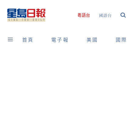
Skip
to
國語台
粵語台
content
首頁
電子報
美國
國際