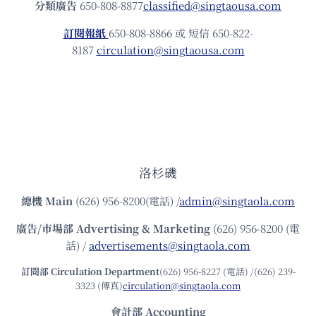
分類廣告
650-808-8877
classified@singtaousa.com
訂閱報紙
650-808-8866 或 短信 650-822-
8187
circulation@singtaousa.com
洛杉磯
總機
Main
(626) 956-8200(電話) /
admin@singtaola.com
廣告/市場部
Advertising & Marketing
(626) 956-8200 (電
話) /
advertisements@singtaola.com
訂閱部 Circulation Department
(626) 956-8227 (電話) /(626) 239-
3323 (傳真)
circulation@singtaola.com
會計部 Accounting