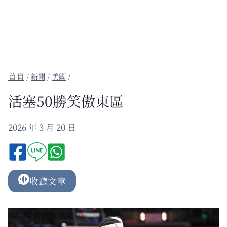
/
新聞
/
美國
/
活塞50勝笑傲東區
2026 年 3 月 20 日
收聽文章