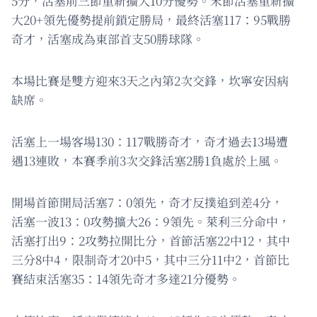
5分，活塞前三節重新擴大10分優勢。末節活塞重新擴
大20+領先優勢提前鎖定勝局，最終活塞117：95戰勝
奇才，活塞成為東部首支50勝球隊。
本場比賽是雙方迎來3天之內第2次交鋒，坎寧安因病
缺席。
活塞上一場客場130：117戰勝奇才，奇才過去13場遭
遇13連敗，本賽季前3次交鋒活塞2勝1負處於上風。
開場首節開局活塞7：0領先，奇才反撲追到差4分，
活塞一波13：0攻勢擴大26：9領先。萊利三分命中，
活塞打出9：2攻勢拉開比分，首節活塞22中12，其中
三分8中4，限制奇才20中5，其中三分11中2，首節比
賽結束活塞35：14領先奇才多達21分優勢。