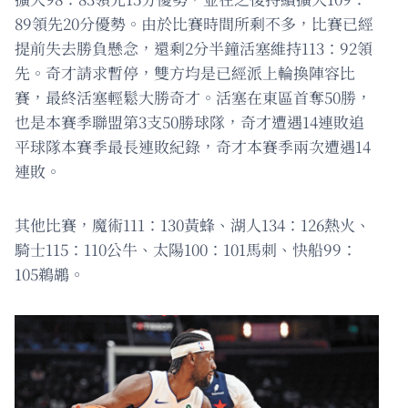
89領先20分優勢。由於比賽時間所剩不多，比賽已經
提前失去勝負懸念，還剩2分半鐘活塞維持113：92領
先。奇才請求暫停，雙方均是已經派上輪換陣容比
賽，最終活塞輕鬆大勝奇才。活塞在東區首奪50勝，
也是本賽季聯盟第3支50勝球隊，奇才遭遇14連敗追
平球隊本賽季最長連敗紀錄，奇才本賽季兩次遭遇14
連敗。
其他比賽，魔術111：130黃蜂、湖人134：126熱火、
騎士115：110公牛、太陽100：101馬刺、快船99：
105鵜鶘。