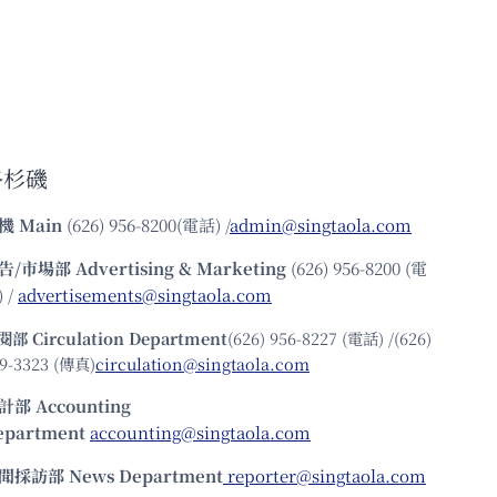
洛杉磯
機
Main
(626) 956-8200(電話) /
admin@singtaola.com
告/市場部
Advertising & Marketing
(626) 956-8200 (電
 /
advertisements@singtaola.com
閱部 Circulation Department
(626) 956-8227 (電話) /(626)
9-3323 (傳真)
circulation@singtaola.com
計部 Accounting
epartment
accounting@singtaola.com
聞採訪部 News Department
reporter@singtaola.com