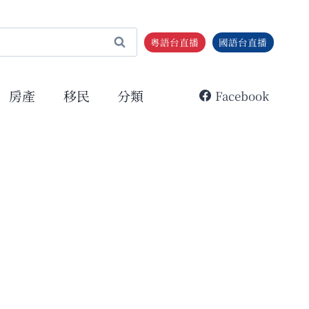
粵語台直播
國語台直播
房產
移民
分類
Facebook