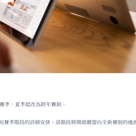
啟短賽季，夏季起改為跨年賽制。
27短賽季階段的詳細安排。該階段將開啟聯盟向全新賽制的過