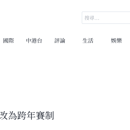
搜
尋
關
鍵
國際
中港台
評論
生活
娛樂
字:
起改為跨年賽制