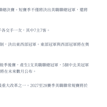
美職聯總決賽。短賽季不僅將決出美職聯總冠軍，還將
手各交手一次，其中7主7客。
汰制，決出東西部冠軍。東部冠軍與西部冠軍將在奧
晉級季後賽，產生1支美職聯總冠軍，5個中北美冠軍
）將在未來數月公布。
重大改革之一。2027至28賽季美職聯常規賽將於