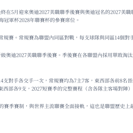
終在5月迎來奧迪2027美職聯季後賽與奧迪冠名的2027
海冠軍杯2028年聯賽杯的參賽席位。
場常規賽。常規賽為聯盟內同區對戰，每支球隊與同區14個對
級奧迪2027美職聯季後賽。季後賽在各聯盟內採用單敗淘
14支對手各交手一次，常規賽均為7主7客，東西部各前8名
東西部各9支，2027短賽季的完整賽程（含各隊主客場對陣
曆的賽季賽制，與世界主流聯賽全面接軌，這也是聯盟歷史上最