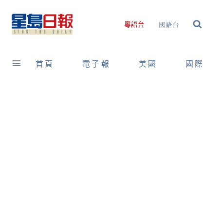
Skip
to
國語台
粵語台
content
首頁
電子報
美國
國際