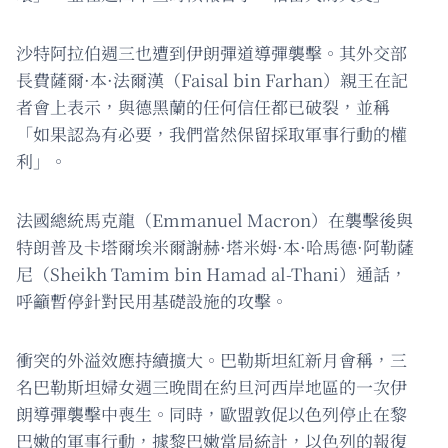
沙特阿拉伯週三也遭到伊朗彈道導彈襲擊。其外交部
長費薩爾·本·法爾漢（Faisal bin Farhan）親王在記
者會上表示，與德黑蘭的任何信任都已破裂，並稱
「如果認為有必要，我們當然保留採取軍事行動的權
利」。
法國總統馬克龍（Emmanuel Macron）在襲擊後與
特朗普及卡塔爾埃米爾謝赫·塔米姆·本·哈馬德·阿勒薩
尼（Sheikh Tamim bin Hamad al-Thani）通話，
呼籲暫停針對民用基礎設施的攻擊。
衝突的外溢效應持續擴大。巴勒斯坦紅新月會稱，三
名巴勒斯坦婦女週三晚間在約旦河西岸地區的一次伊
朗導彈襲擊中喪生。同時，歐盟敦促以色列停止在黎
巴嫩的軍事行動，據黎巴嫩當局統計，以色列的報復