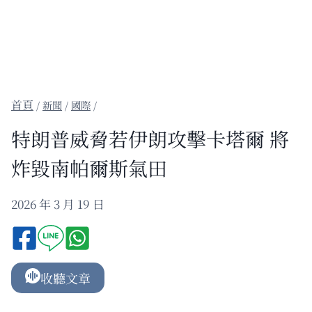
/
新聞
/
國際
/
特朗普威脅若伊朗攻擊卡塔爾 將
炸毀南帕爾斯氣田
2026 年 3 月 19 日
收聽文章