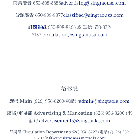
商業廣告
650-808-8888
advertising@singtaousa.com
分類廣告
650-808-8877
classified@singtaousa.com
訂閱報紙
650-808-8866 或 短信 650-822-
8187
circulation@singtaousa.com
洛杉磯
總機
Main
(626) 956-8200(電話) /
admin@singtaola.com
廣告/市場部
Advertising & Marketing
(626) 956-8200 (電
話) /
advertisements@singtaola.com
訂閱部 Circulation Department
(626) 956-8227 (電話) /(626) 239-
3323 (傳真)
circulation@singtaola.com