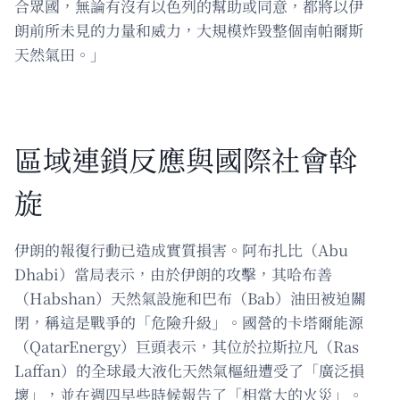
合眾國，無論有沒有以色列的幫助或同意，都將以伊
朗前所未見的力量和威力，大規模炸毀整個南帕爾斯
天然氣田。」
區域連鎖反應與國際社會斡
旋
伊朗的報復行動已造成實質損害。阿布扎比（Abu
Dhabi）當局表示，由於伊朗的攻擊，其哈布善
（Habshan）天然氣設施和巴布（Bab）油田被迫關
閉，稱這是戰爭的「危險升級」。國營的卡塔爾能源
（QatarEnergy）巨頭表示，其位於拉斯拉凡（Ras
Laffan）的全球最大液化天然氣樞紐遭受了「廣泛損
壞」，並在週四早些時候報告了「相當大的火災」。