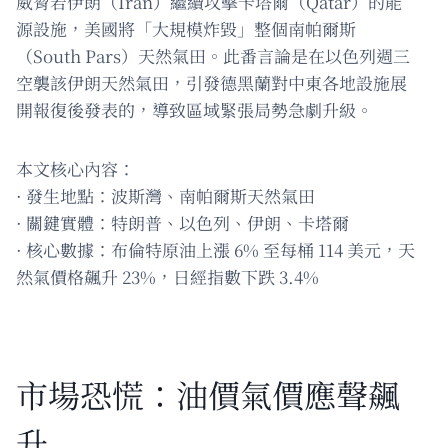
威脅若伊朗（Iran）繼續攻擊卡塔爾（Qatar）的能
源設施，美國將「大規模炸毀」整個南帕爾斯
（South Pars）天然氣田。此番言論是在以色列週三
空襲該伊朗天然氣田，引發德黑蘭對中東各地設施展
開報復後發表的，導致區域緊張局勢急劇升級。
本文核心內容：
· 發生地點：波斯灣、南帕爾斯天然氣田
· 關鍵實體：特朗普、以色列、伊朗、卡塔爾
· 核心數據：布倫特原油上漲 6% 至每桶 114 美元，天
然氣價格飆升 23%，日經指數下跌 3.4%
市場恐慌：油價氣價應聲飆
升