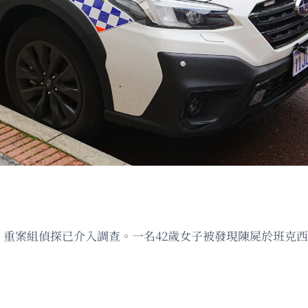
重案組偵探已介入調查。一名42歲女子被發現陳屍於班克西亞林（