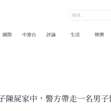
搜
尋
關
鍵
國際
中港台
評論
生活
娛樂
字:
女子陳屍家中，警方帶走一名男子