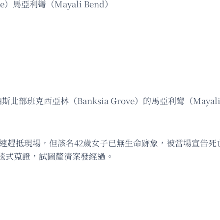
e）馬亞利彎（Mayali Bend）
班克西亞林（Banksia Grove）的馬亞利彎（Maya
e）人員迅速趕抵現場，但該名42歲女子已無生命跡象，被當場
毯式蒐證，試圖釐清案發經過。