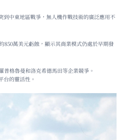
衝突到中東地區戰爭，無人機作戰技術的廣泛應用不
出現約850萬美元虧蝕，顯示其商業模式仍處於早期發
頭諾斯羅普格魯曼和洛克希德馬田等企業競爭。
機平台的靈活性。