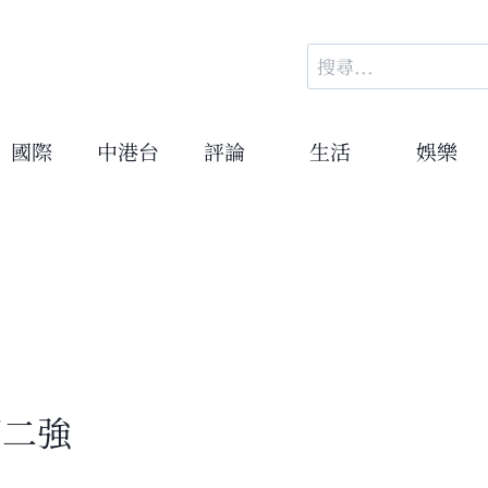
搜
尋
關
鍵
國際
中港台
評論
生活
娛樂
字:
第二強