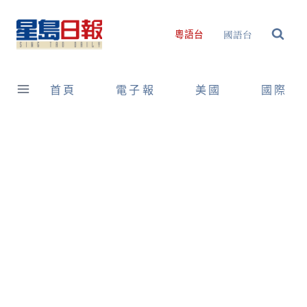
Skip
to
國語台
粵語台
content
首頁
電子報
美國
國際