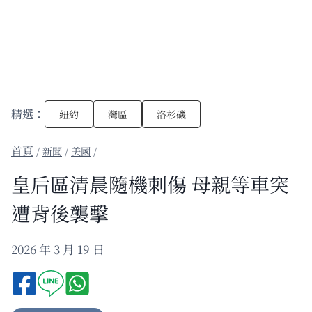
精選：
紐約
灣區
洛杉磯
/
新聞
/
美國
/
皇后區清晨隨機刺傷 母親等車突
遭背後襲擊
2026 年 3 月 19 日