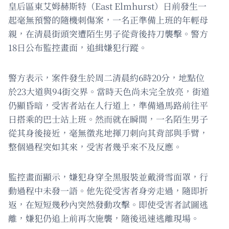
皇后區東艾姆赫斯特（East Elmhurst）日前發生一
起毫無預警的隨機刺傷案，一名正準備上班的年輕母
親，在清晨街頭突遭陌生男子從背後持刀襲擊。警方
18日公布監控畫面，追緝嫌犯行蹤。
警方表示，案件發生於周二清晨約6時20分，地點位
於23大道與94街交界。當時天色尚未完全放亮，街道
仍顯昏暗，受害者站在人行道上，準備過馬路前往平
日搭乘的巴士站上班。然而就在瞬間，一名陌生男子
從其身後接近，毫無徵兆地揮刀刺向其背部與手臂，
整個過程突如其來，受害者幾乎來不及反應。
監控畫面顯示，嫌犯身穿全黑服裝並戴滑雪面罩，行
動過程中未發一語。他先從受害者身旁走過，隨即折
返，在短短幾秒內突然發動攻擊。即使受害者試圖逃
離，嫌犯仍追上前再次施襲，隨後迅速逃離現場。