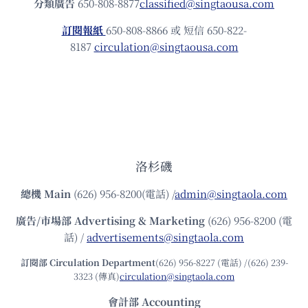
分類廣告
650-808-8877
classified@singtaousa.com
訂閱報紙
650-808-8866 或 短信 650-822-
8187
circulation@singtaousa.com
洛杉磯
總機
Main
(626) 956-8200(電話) /
admin@singtaola.com
廣告/市場部
Advertising & Marketing
(626) 956-8200 (電
話) /
advertisements@singtaola.com
訂閱部 Circulation Department
(626) 956-8227 (電話) /(626) 239-
3323 (傳真)
circulation@singtaola.com
會計部 Accounting