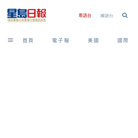
Skip
to
國語台
粵語台
content
首頁
電子報
美國
國際