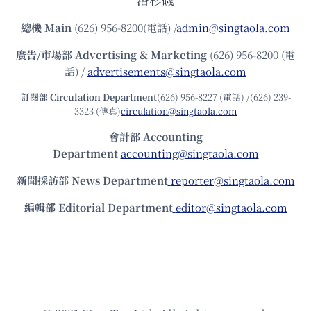
總機
Main
(626) 956-8200(電話) /
admin@singtaola.com
廣告/市場部
Advertising & Marketing
(626) 956-8200 (電
話) /
advertisements@singtaola.com
訂閱部 Circulation Department
(626) 956-8227 (電話) /(626) 239-
3323 (傳真)
circulation@singtaola.com
會計部 Accounting
Department
accounting@singtaola.com
新聞採訪部 News Department
reporter@singtaola.com
編輯部 Editorial Department
editor@singtaola.com