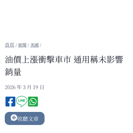
/
新聞
/
美國
/
油價上漲衝擊車市 通用稱未影響
銷量
2026 年 3 月 19 日
收聽文章