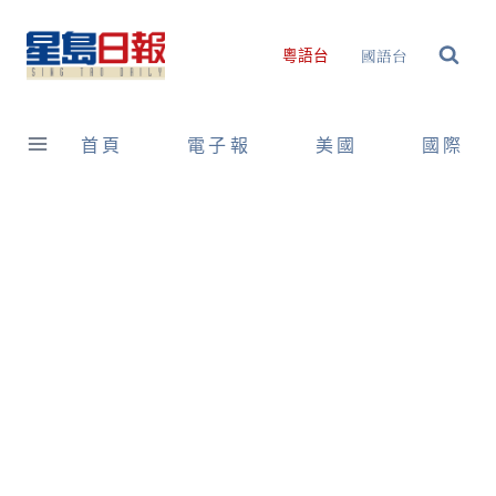
Skip
to
國語台
粵語台
content
首頁
電子報
美國
國際