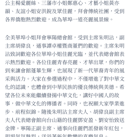
公主楊愛麗絲、三藩市小姐鄭惠心、才藝小姐黃亦
韻、友誼小姐安洪銳及眾佳麗，拜會傳統社團，受到
各界僑胞熱烈歡迎，成為華埠一道亮麗風景線。
全美華埠小姐拜會寧陽總會館，受到主席朱明沾，副
主席胡偉良，通事譚卓權暨商董們的歡迎。主席朱明
沾致詞歡迎各位華埠小姐佳麗光臨，並代表總會館表
示熱烈歡迎。各位佳麗青春亮麗、才華出眾，你們的
到來讓會館蓬蓽生輝，也展現了新一代華裔青年的風
采與活力。大家在參選過程中，不僅增進了對中華文
化的認識，也體會到中華民族的優良傳統與美德。希
望各位未來能繼續發揚中華文化，講好中國人的故
事，做中華文化的傳播者。同時，也祝願大家學業進
步、前程似錦。隨後朱明沾主席夫人、胡偉良副主席
夫人代表總會館向台山籍的佳麗鄧安盈、劉安怡致送
金牌。寧陽正副主席、通事向佳麗們派發新年紅包，
現場氣氛熱烈，洋溢著新年歡樂的喜慶氣息。