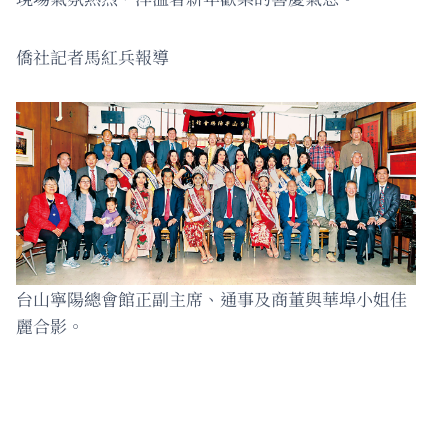
僑社記者馬紅兵報導
台山寧陽總會館正副主席、通事及商董與華埠小姐佳
麗合影。