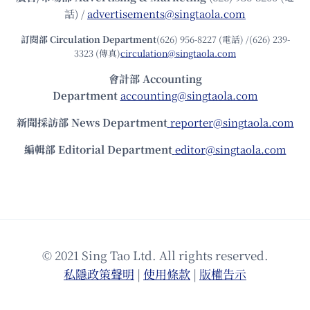
話) /
advertisements@singtaola.com
訂閱部 Circulation Department
(626) 956-8227 (電話) /(626) 239-
3323 (傳真)
circulation@singtaola.com
會計部 Accounting
Department
accounting@singtaola.com
新聞採訪部 News Department
reporter@singtaola.com
編輯部 Editorial Department
editor@singtaola.com
© 2021 Sing Tao Ltd. All rights reserved.
私隱政策聲明
|
使⽤條款
|
版權告⽰