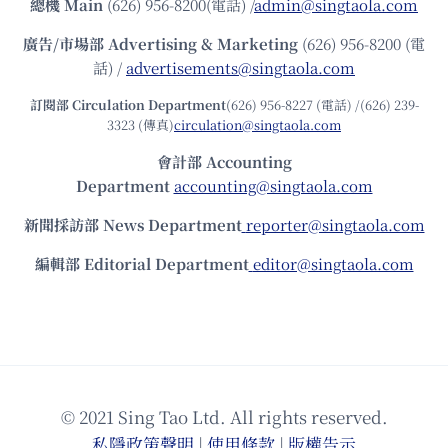
總機
Main
(626) 956-8200(電話) /
admin@singtaola.com
廣告/市場部
Advertising & Marketing
(626) 956-8200 (電
話) /
advertisements@singtaola.com
訂閱部 Circulation Department
(626) 956-8227 (電話) /(626) 239-
3323 (傳真)
circulation@singtaola.com
會計部 Accounting
Department
accounting@singtaola.com
新聞採訪部 News Department
reporter@singtaola.com
編輯部 Editorial Department
editor@singtaola.com
© 2021 Sing Tao Ltd. All rights reserved.
私隱政策聲明
|
使⽤條款
|
版權告⽰