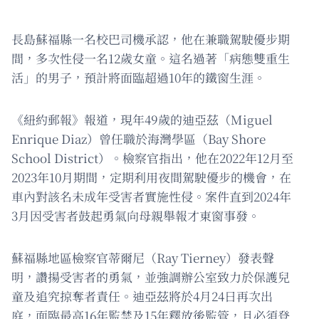
長島蘇福縣一名校巴司機承認，他在兼職駕駛優步期
間，多次性侵一名12歲女童。這名過著「病態雙重生
活」的男子，預計將面臨超過10年的鐵窗生涯。
《紐約郵報》報道，現年49歲的迪亞茲（Miguel
Enrique Diaz）曾任職於海灣學區（Bay Shore
School District）。檢察官指出，他在2022年12月至
2023年10月期間，定期利用夜間駕駛優步的機會，在
車內對該名未成年受害者實施性侵。案件直到2024年
3月因受害者鼓起勇氣向母親舉報才東窗事發。
蘇福縣地區檢察官蒂爾尼（Ray Tierney）發表聲
明，讚揚受害者的勇氣，並強調辦公室致力於保護兒
童及追究掠奪者責任。迪亞茲將於4月24日再次出
庭，面臨最高16年監禁及15年釋放後監管，且必須登