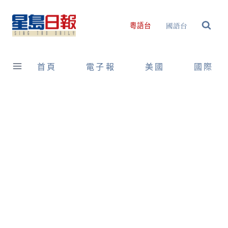
Skip
to
國語台
粵語台
content
首頁
電子報
美國
國際