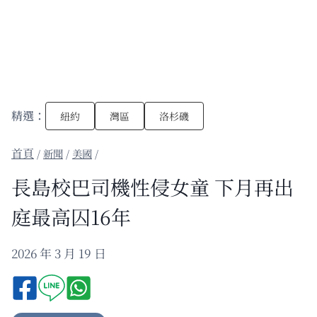
精選：
紐約
灣區
洛杉磯
/
新聞
/
美國
/
長島校巴司機性侵女童 下月再出
庭最高囚16年
2026 年 3 月 19 日