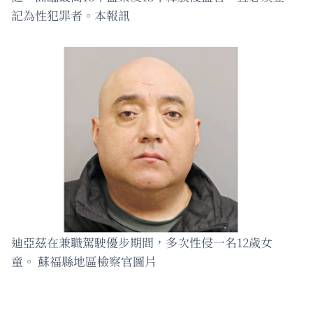
記為性犯罪者。本報訊
迪亞茲在兼職駕駛優步期間，多次性侵一名12歲女
童。 蘇福縣地區檢察官圖片