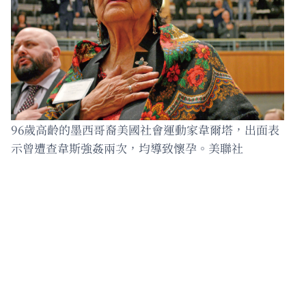
96歲高齡的墨西哥裔美國社會運動家韋爾塔，出面表
示曾遭查韋斯強姦兩次，均導致懷孕。美聯社