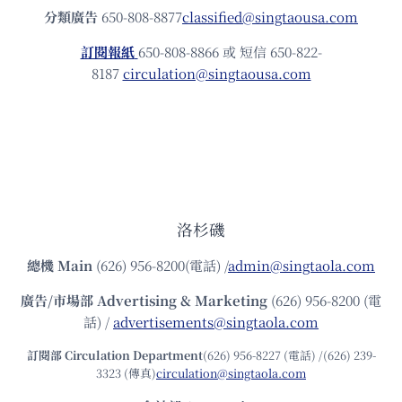
分類廣告
650-808-8877
classified@singtaousa.com
訂閱報紙
650-808-8866 或 短信 650-822-
8187
circulation@singtaousa.com
洛杉磯
總機
Main
(626) 956-8200(電話) /
admin@singtaola.com
廣告/市場部
Advertising & Marketing
(626) 956-8200 (電
話) /
advertisements@singtaola.com
訂閱部 Circulation Department
(626) 956-8227 (電話) /(626) 239-
3323 (傳真)
circulation@singtaola.com