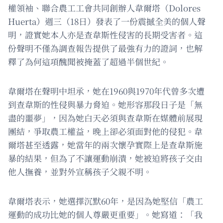
權領袖、聯合農工工會共同創辦人韋爾塔（Dolores
Huerta）週三（18日）發表了一份震撼全美的個人聲
明，證實她本人亦是查韋斯性侵害的長期受害者。這
份聲明不僅為調查報告提供了最強有力的證詞，也解
釋了為何這項醜聞被掩蓋了超過半個世紀。
韋爾塔在聲明中坦承，她在1960與1970年代曾多次遭
到查韋斯的性侵與暴力脅迫。她形容那段日子是「無
盡的噩夢」，因為她白天必須與查韋斯在媒體前展現
團結，爭取農工權益，晚上卻必須面對他的侵犯。韋
爾塔甚至透露，她當年的兩次懷孕實際上是查韋斯施
暴的結果，但為了不讓運動崩潰，她被迫將孩子交由
他人撫養，並對外宣稱孩子父親不明。
韋爾塔表示，她選擇沉默60年，是因為她堅信「農工
運動的成功比她的個人尊嚴更重要」。她寫道：「我