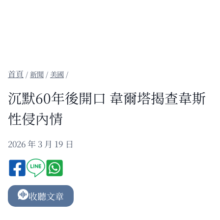
/
新聞
/
美國
/
沉默60年後開口 韋爾塔揭查韋斯
性侵內情
2026 年 3 月 19 日
收聽文章