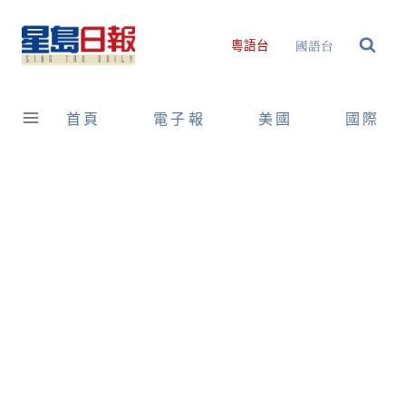
Skip
to
國語台
粵語台
content
首頁
電子報
美國
國際