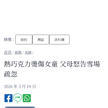
精選：
紐約
灣區
洛杉磯
/
新聞
/
美國
/
熱巧克力燙傷女童 父母怒告雪場
疏忽
2026 年 3 月 19 日