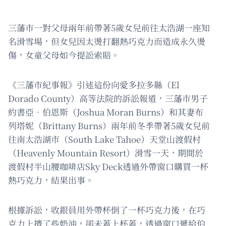
三藩市一對父母兩年前帶著5歲女兒前往太浩湖一座知
名滑雪場，但女兒因太燙打翻熱巧克力而造成永久燙
傷，女童父母如今提訟索賠。
《三藩市紀事報》引述這份向愛多拉多縣（El
Dorado County）高等法院的訴訟報道，三藩市男子
約書亞‧伯恩斯（Joshua Moran Burns）和其妻布
列塔妮（Brittany Burns）兩年前冬季帶著5歲女兒前
往南太浩湖市（South Lake Tahoe）天堂山渡假村
（Heavenly Mountain Resort）滑雪一天，期間於
渡假村半山腰咖啡店Sky Deck透過外帶窗口購買一杯
熱巧克力，結果出事。
根據訴訟，收銀員用外帶杯倒了一杯巧克力後，在巧
克力上擠了些奶油，卻未蓋上杯蓋，透過窗口遞給伯