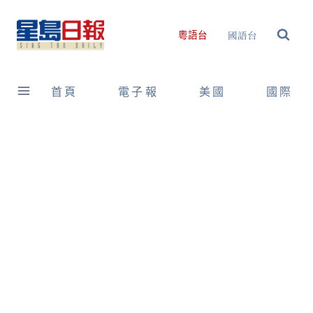
Skip
to
國語台
粵語台
content
首頁
電子報
美國
國際