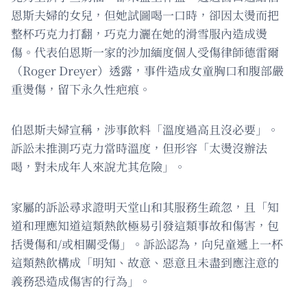
恩斯夫婦的女兒，但她試圖喝一口時，卻因太燙而把
整杯巧克力打翻，巧克力灑在她的滑雪服內造成燙
傷。代表伯恩斯一家的沙加緬度個人受傷律師德雷爾
（Roger Dreyer）透露，事件造成女童胸口和腹部嚴
重燙傷，留下永久性疤痕。
伯恩斯夫婦宣稱，涉事飲料「溫度過高且沒必要」。
訴訟未推測巧克力當時溫度，但形容「太燙沒辦法
喝，對未成年人來說尤其危險」。
家屬的訴訟尋求證明天堂山和其服務生疏忽，且「知
道和理應知道這類熱飲極易引發這類事故和傷害，包
括燙傷和/或相關受傷」。訴訟認為，向兒童遞上一杯
這類熱飲構成「明知、故意、惡意且未盡到應注意的
義務恐造成傷害的行為」。