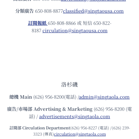
分類廣告
650-808-8877
classified@singtaousa.com
訂閱報紙
650-808-8866 或 短信 650-822-
8187
circulation@singtaousa.com
洛杉磯
總機
Main
(626) 956-8200(電話) /
admin@singtaola.com
廣告/市場部
Advertising & Marketing
(626) 956-8200 (電
話) /
advertisements@singtaola.com
訂閱部 Circulation Department
(626) 956-8227 (電話) /(626) 239-
3323 (傳真)
circulation@singtaola.com