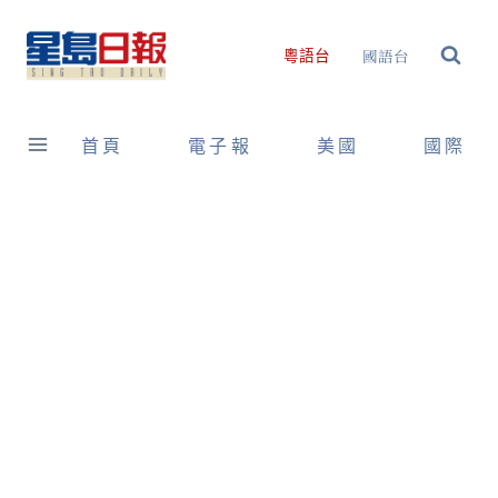
Skip
to
國語台
粵語台
content
首頁
電子報
美國
國際