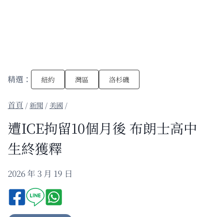
精選：
紐約
灣區
洛杉磯
/
新聞
/
美國
/
遭ICE拘留10個月後 布朗士高中
生終獲釋
2026 年 3 月 19 日