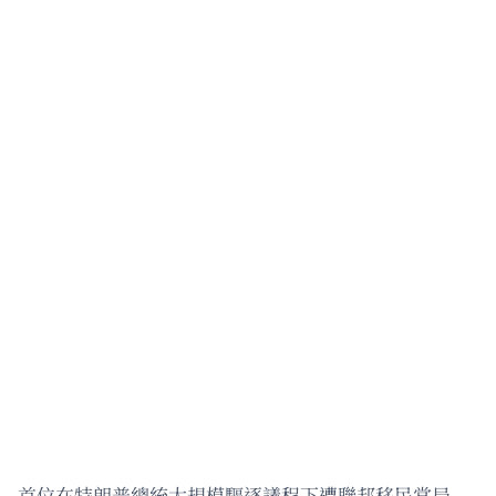
首位在特朗普總統大規模驅逐議程下遭聯邦移民當局