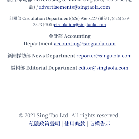
話) /
advertisements@singtaola.com
訂閱部 Circulation Department
(626) 956-8227 (電話) /(626) 239-
3323 (傳真)
circulation@singtaola.com
會計部 Accounting
Department
accounting@singtaola.com
新聞採訪部 News Department
reporter@singtaola.com
編輯部 Editorial Department
editor@singtaola.com
© 2021 Sing Tao Ltd. All rights reserved.
私隱政策聲明
|
使⽤條款
|
版權告⽰