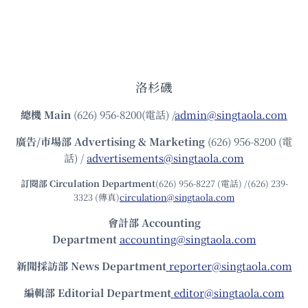
洛杉磯
總機
Main
(626) 956-8200(電話) /
admin@singtaola.com
廣告/市場部
Advertising & Marketing
(626) 956-8200 (電
話) /
advertisements@singtaola.com
訂閱部 Circulation Department
(626) 956-8227 (電話) /(626) 239-
3323 (傳真)
circulation@singtaola.com
會計部 Accounting
Department
accounting@singtaola.com
新聞採訪部 News Department
reporter@singtaola.com
編輯部 Editorial Department
editor@singtaola.com