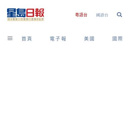
Skip
to
國語台
粵語台
content
首頁
電子報
美國
國際