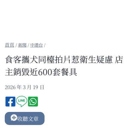
/
新聞
/
中港台
/
食客攜犬同檯拍片惹衛生疑慮 店
主銷毀近600套餐具
2026 年 3 月 19 日
收聽文章