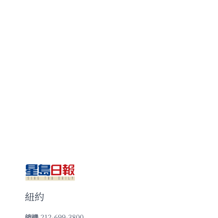
紐約
總機
212-699-3800