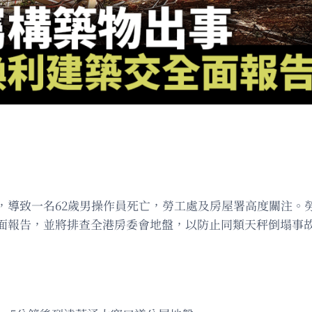
，導致一名62歲男操作員死亡，勞工處及房屋署高度關注。
面報告，並將排查全港房委會地盤，以防止同類天秤倒塌事