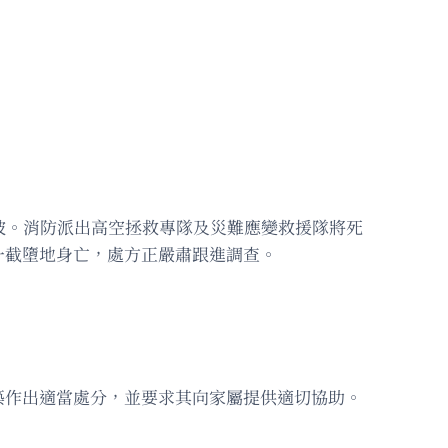
坡。消防派出高空拯救專隊及災難應變救援隊將死
一截墮地身亡，處方正嚴肅跟進調查。
築作出適當處分，並要求其向家屬提供適切協助。