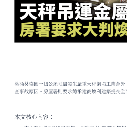
葵涌葵盛圍一個公屋地盤發生嚴重天秤倒塌工業意外
查事故原因。房屋署則要求總承建商煥利建築提交全
本文核心內容：