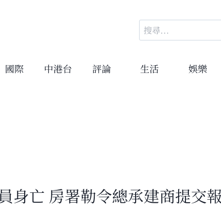
搜
尋
關
鍵
國際
中港台
評論
生活
娛樂
字:
員身亡 房署勒令總承建商提交