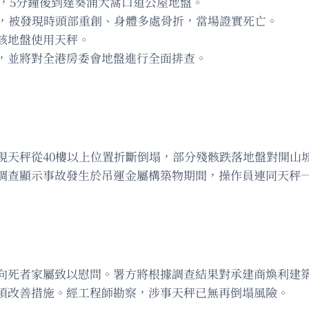
報，5分鐘後到達葵涌大窩口道公屋地盤。
內，被發現時頭部重創、身體多處骨折，當場證實死亡。
該地盤使用天秤。
，並將對全港房委會地盤進行全面排查。
現天秤從40樓以上位置折斷倒塌，部分殘骸跌落地盤對開山
調查顯示事故發生於吊運金屬構築物期間，操作員連同天秤
向死者家屬致以慰問。署方將根據調查結果對承建商煥利建
須改善措施。經工程師勘察，涉事天秤已無再倒塌風險。