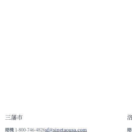
三藩市
總機
1-800-746-4826
sf@singtaousa.com
總