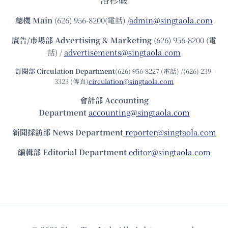
總機
Main
(626) 956-8200(電話) /
admin@singtaola.com
廣告/市場部
Advertising & Marketing
(626) 956-8200 (電
話) /
advertisements@singtaola.com
訂閱部 Circulation Department
(626) 956-8227 (電話) /(626) 239-
3323 (傳真)
circulation@singtaola.com
會計部 Accounting
Department
accounting@singtaola.com
新聞採訪部 News Department
reporter@singtaola.com
編輯部 Editorial Department
editor@singtaola.com