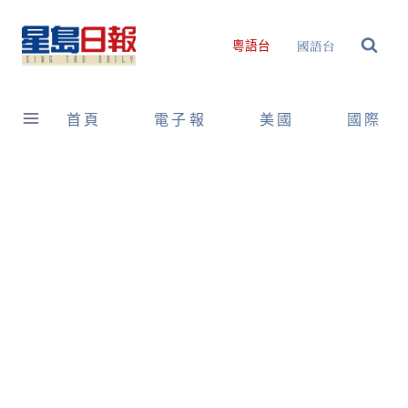
Skip
to
國語台
粵語台
content
首頁
電子報
美國
國際