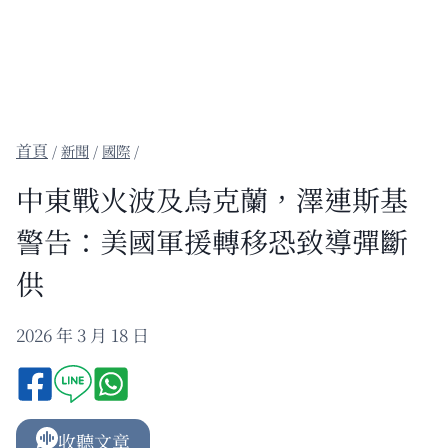
/
新聞
/
國際
/
中東戰火波及烏克蘭，澤連斯基
警告：美國軍援轉移恐致導彈斷
供
2026 年 3 月 18 日
收聽文章