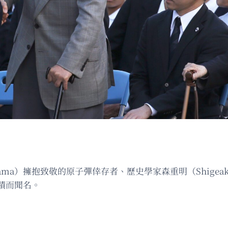
ama）擁抱致敬的原子彈倖存者、歷史學家森重明（Shigeak
蹟而聞名。