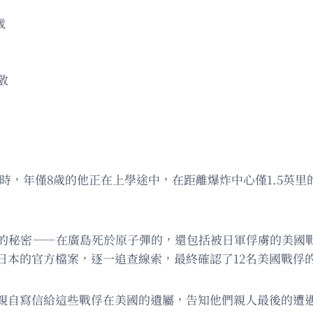
歲
敬
原子彈時，年僅8歲的他正在上學途中，在距離爆炸中心僅1.5
封的秘密——在廣島死於原子彈的，還包括被日軍俘虜的美國
日本的官方檔案，逐一追查線索，最終確認了12名美國戰俘
親自寫信給這些戰俘在美國的遺屬，告知他們親人最後的遭