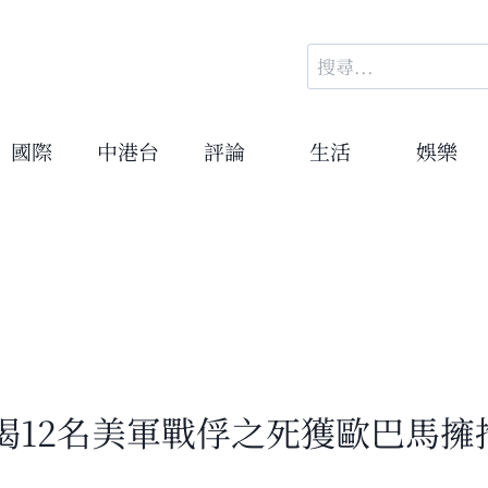
搜
尋
關
鍵
國際
中港台
評論
生活
娛樂
字:
揭12名美軍戰俘之死獲歐巴馬擁