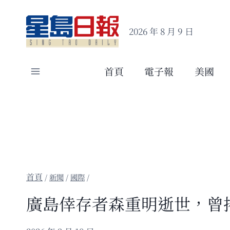
Skip
to
2026 年 8 月 9 日
content
首頁
電子報
美國
/
新聞
/
國際
/
廣島倖存者森重明逝世，曾