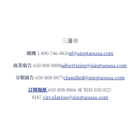
三藩市
總機
1-800-746-4826
sf@singtaousa.com
商業廣告
650-808-8888
advertising@singtaousa.com
分類廣告
650-808-8877
classified@singtaousa.com
訂閱報紙
650-808-8866 或 短信 650-822-
8187
circulation@singtaousa.com