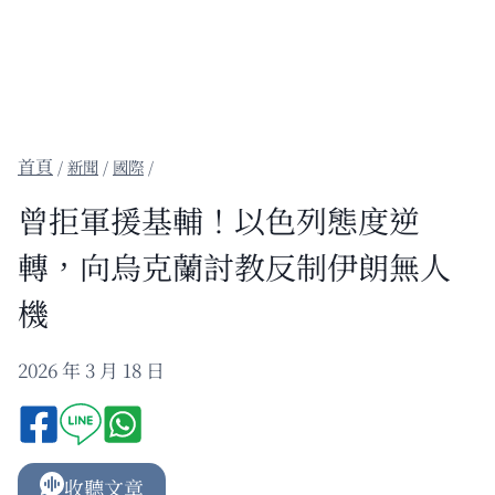
/
新聞
/
國際
/
曾拒軍援基輔！以色列態度逆
轉，向烏克蘭討教反制伊朗無人
機
2026 年 3 月 18 日
收聽文章