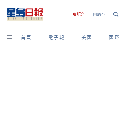
Skip
to
國語台
粵語台
content
首頁
電子報
美國
國際