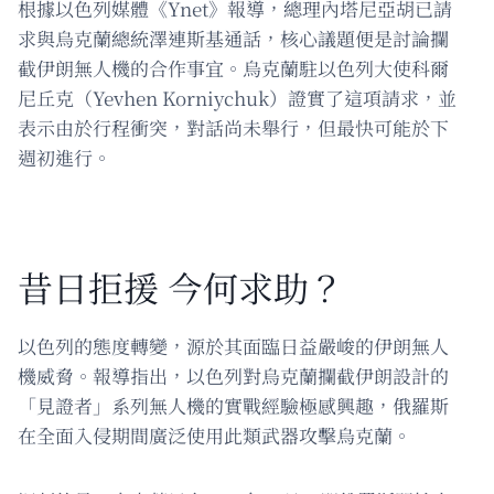
根據以色列媒體《Ynet》報導，總理內塔尼亞胡已請
求與烏克蘭總統澤連斯基通話，核心議題便是討論攔
截伊朗無人機的合作事宜。烏克蘭駐以色列大使科爾
尼丘克（Yevhen Korniychuk）證實了這項請求，並
表示由於行程衝突，對話尚未舉行，但最快可能於下
週初進行。
昔日拒援 今何求助？
以色列的態度轉變，源於其面臨日益嚴峻的伊朗無人
機威脅。報導指出，以色列對烏克蘭攔截伊朗設計的
「見證者」系列無人機的實戰經驗極感興趣，俄羅斯
在全面入侵期間廣泛使用此類武器攻擊烏克蘭。