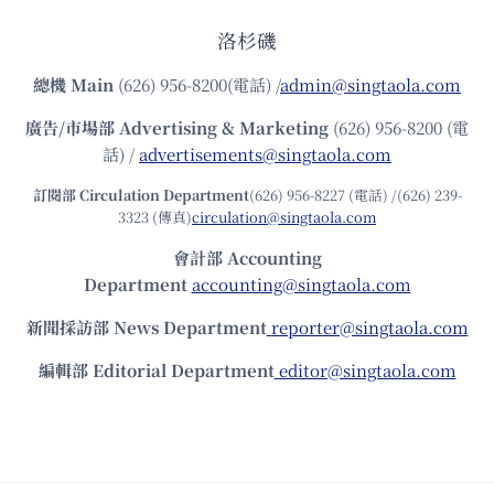
洛杉磯
總機
Main
(626) 956-8200(電話) /
admin@singtaola.com
廣告/市場部
Advertising & Marketing
(626) 956-8200 (電
話) /
advertisements@singtaola.com
訂閱部 Circulation Department
(626) 956-8227 (電話) /(626) 239-
3323 (傳真)
circulation@singtaola.com
會計部 Accounting
Department
accounting@singtaola.com
新聞採訪部 News Department
reporter@singtaola.com
編輯部 Editorial Department
editor@singtaola.com