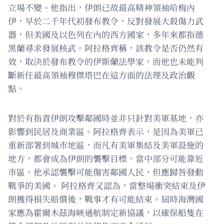
立場不變。他指出，伊朗已故最高精神領袖哈梅內
伊，早於二千年代初發布教令，反對發展大殺傷力武
器，但美國及以色列在內的西方國家，多年來都指德
黑蘭尋求發展核武。阿拉格齊稱，該教令是否仍然有
效，取決於發布教令的伊斯蘭法學家，而他也未能判
斷新任最高領袖穆傑塔巴在這方面的法理及政治觀
點。
對於有指責伊朗攻擊鄰國時並非只針對美軍基地，亦
影響到民居及商業區。阿拉格齊表示，是因為美軍已
重新部署到城市地區，而凡有美軍集結及美軍設施的
地方，都會成為伊朗的襲擊目標，當中部分可能靠近
市區。他承認襲擊可能傷害鄰國人民，但應歸咎發動
戰爭的美國。 阿拉格齊又認為，當整場衝突結束及伊
朗獲得損失賠償後，戰事才有可能結束。屆時海灣國
家應為霍爾木茲海峽通航制定新協議，以確保船隻在