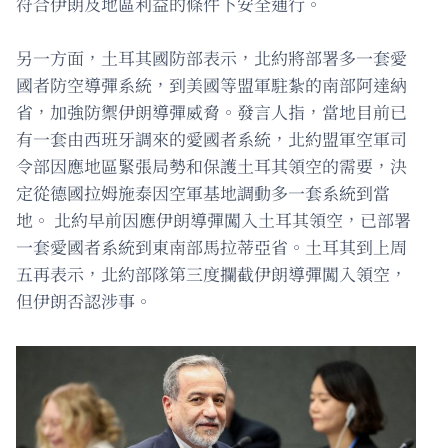
符合伊朗及地區利益的條件下安全通行。
另一方面，土耳其國防部表示，北約將部署多一套愛
國者防空導彈系統，到美國等盟軍駐紮的南部阿達納
省，加強防禦伊朗導彈威脅。發言人指，當地目前已
有一套由西班牙調來的愛國者系統，北約盟軍空軍司
令部因應地區緊張局勢和保護土耳其領空的需要，決
定從德國拉姆施泰因空軍基地調動多一套系統到當
地。 北約早前因應伊朗導彈闖入土耳其領空，已部署
一套愛國者系統到東南部馬拉蒂亞省。土耳其到上周
五再表示，北約部隊第三度攔截伊朗導彈闖入領空，
但伊朗否認涉事。