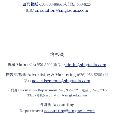
訂閱報紙
650-808-8866 或 短信 650-822-
8187
circulation@singtaousa.com
洛杉磯
總機
Main
(626) 956-8200(電話) /
admin@singtaola.com
廣告/市場部
Advertising & Marketing
(626) 956-8200 (電
話) /
advertisements@singtaola.com
訂閱部 Circulation Department
(626) 956-8227 (電話) /(626) 239-
3323 (傳真)
circulation@singtaola.com
會計部 Accounting
Department
accounting@singtaola.com