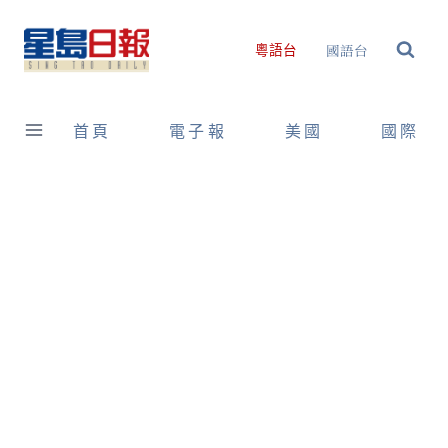
Skip
to
國語台
粵語台
content
首頁
電子報
美國
國際