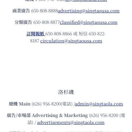
商業廣告
650-808-8888
advertising@singtaousa.com
分類廣告
650-808-8877
classified@singtaousa.com
訂閱報紙
650-808-8866 或 短信 650-822-
8187
circulation@singtaousa.com
洛杉磯
總機
Main
(626) 956-8200(電話) /
admin@singtaola.com
廣告/市場部
Advertising & Marketing
(626) 956-8200 (電
話) /
advertisements@singtaola.com