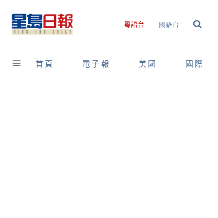
Skip
to
國語台
粵語台
content
首頁
電子報
美國
國際