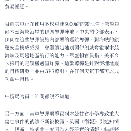
貿易暢通。
目前美軍正在使用多枚重達5000磅的鑽地彈，攻擊霍
爾木茲海峽沿岸的伊朗導彈陣地。中央司令部表示，
伊朗在這些導彈設施內部署的巡航導彈，對海峽的航
運安全構成威脅，會繼續迅速削弱伊朗威脅霍爾木茲
海峽及周邊地區航行的能力。華盛頓官員指，美軍今
次採用的是碉堡剋星炸彈。這款導彈是針對深埋地底
的目標研發，並由GPS導引，在任何天氣下都可以成
功命中目標。
中情局官員：誰問都說不知道
另一方面，美軍導彈襲擊霍爾木茲甘省小學導致重大
傷亡事件的後續不斷被披露。英國《衛報》引述知情
人士透露，特朗普一度因為未經證實的情報，錯誤將