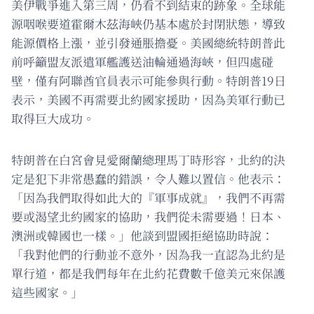
美伊戰爭進入第三周，仍看不到結束的跡象。全球能
源咽喉要道霍爾木茲海峽仍基本處於封閉狀態，導致
能源價格上漲，並引發通脹擔憂。美國總統特朗普此
前呼籲盟友派遣軍艦護送油輪通過海峽，但四處碰
壁，僅有阿聯酋官員表示可能參與行動。特朗普19日
表示，美國不再需要北約國家援助，因為美軍行動已
取得巨大成功。
特朗普在白宮會見愛爾蘭總理馬丁時形容，北約的決
定是犯下非常愚蠢的錯誤，令人難以置信。他表示：
「因為我們取得如此大的『軍事成就』，我們不再需
要或渴望北約國家的協助，我們從未需要過！日本、
澳洲或韓國也一樣。」他談到盟國拒絕協助時說：
「我對他們的行動並不意外，因為我一直認為北約是
單行道，都是我們每年在北約花費數千億美元來保護
這些國家。」