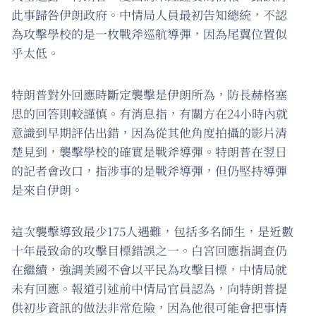
此事歸咎伊朗政府。中情局人員最初告知總統，不認
為攻擊學校的是一枚戰斧巡航導彈，因為尾翼位置似
乎太低。
特朗普對外回應時斷定襲擊是伊朗所為，防長赫格塞
思的回答則較謹慎。有消息指，有關方在24小時內就
意識到早期評估出錯，因為從其他角度拍攝的影片清
楚見到，襲擊學校的確實是戰斧導彈。特朗普在翌日
的記者會改口，指涉事的是戰斧導彈，但仍堅持導彈
是來自伊朗。
這次襲擊導致最少175人遇難，包括多名師生，是近數
十年最致命的攻擊目標錯誤之一。白宮回應指調查仍
在繼續，強調美國不會以平民為攻擊目標，中情局就
未有回應。報道引述前中情局官員認為，向特朗普提
供初步資訊的做法非常危險，因為他很可能會把事情