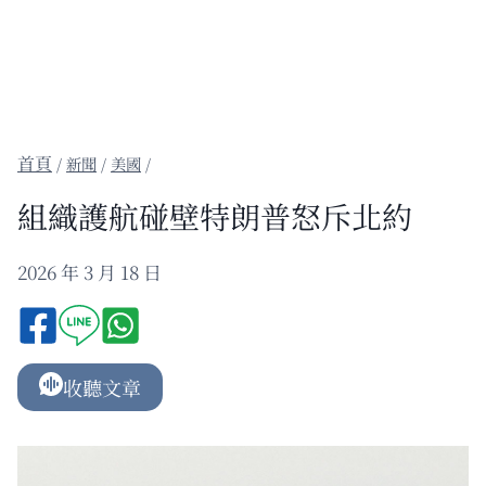
/
新聞
/
美國
/
組織護航碰壁特朗普怒斥北約
2026 年 3 月 18 日
收聽文章