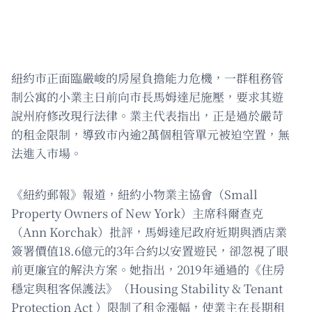
紐約市正面臨嚴峻的房屋負擔能力危機，一群租務管
制公寓的小業主日前向市長馬姆達尼施壓，要求其遊
說州府修改現行法律。業主代表指出，正是過於嚴苛
的租金限制，導致市內逾2萬個租管單元被迫空置，無
法進入市場。
《紐約郵報》報道，紐約小物業主協會（Small
Property Owners of New York）主席科爾查克
（Ann Korchak）批評，馬姆達尼政府近期與酒店業
簽署價值18.6億元的3年合約以安置遊民，卻忽視了眼
前更廉宜的解決方案。她指出，2019年通過的《住房
穩定與租客保護法》（Housing Stability & Tenant
Protection Act ）限制了租金漲幅，使業主在長期租