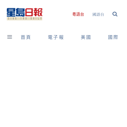
Skip
to
國語台
粵語台
content
首頁
電子報
美國
國際