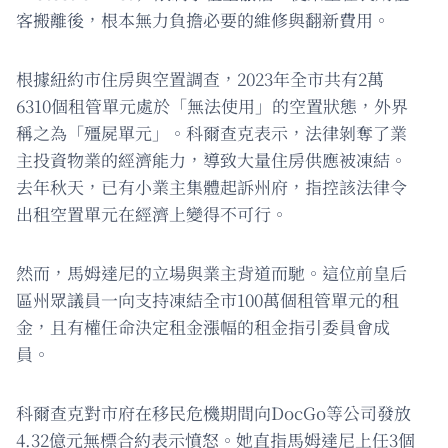
客搬離後，根本無力負擔必要的維修與翻新費用。
根據紐約市住房與空置調查，2023年全市共有2萬
6310個租管單元處於「無法使用」的空置狀態，外界
稱之為「殭屍單元」。科爾查克表示，法律剝奪了業
主投資物業的經濟能力，導致大量住房供應被凍結。
去年秋天，已有小業主集體起訴州府，指控該法律令
出租空置單元在經濟上變得不可行。
然而，馬姆達尼的立場與業主背道而馳。這位前皇后
區州眾議員一向支持凍結全市100萬個租管單元的租
金，且有權任命決定租金漲幅的租金指引委員會成
員。
科爾查克對市府在移民危機期間向DocGo等公司發放
4.32億元無標合約表示憤怒。她直指馬姆達尼上任3個