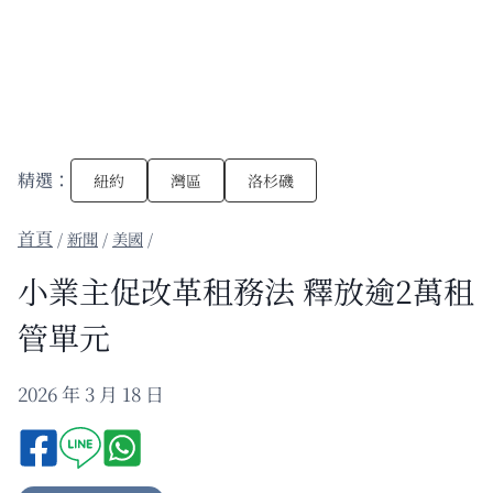
精選：
紐約
灣區
洛杉磯
/
新聞
/
美國
/
小業主促改革租務法 釋放逾2萬租
管單元
2026 年 3 月 18 日