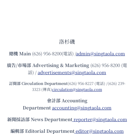
洛杉磯
總機
Main
(626) 956-8200(電話) /
admin@singtaola.com
廣告/市場部
Advertising & Marketing
(626) 956-8200 (電
話) /
advertisements@singtaola.com
訂閱部 Circulation Department
(626) 956-8227 (電話) /(626) 239-
3323 (傳真)
circulation@singtaola.com
會計部 Accounting
Department
accounting@singtaola.com
新聞採訪部 News Department
reporter@singtaola.com
編輯部 Editorial Department
editor@singtaola.com