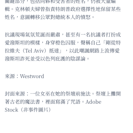
關鍵部分，包括同夥和受害者的姓名，仍被大量編
輯。克林頓夫婦曾指責特朗普政府選擇性地保留某些
姓名，意圖轉移公眾對總統本人的憤怒。
抗議現場氣氛荒誕而嚴肅，甚至有一名抗議者打扮成
愛潑斯坦的模樣，身穿橙色囚服，聲稱自己「剛從特
拉維夫（Tel Aviv）抵達」，以此嘲諷網路上流傳愛
潑斯坦詐死並受以色列庇護的陰謀論。
來源：Westword
封面來源：一位女巫在她的祭壇前施法。祭壇上攤開
著古老的魔法書，裡面寫滿了咒語。Adobe
Stock（非事件圖片）