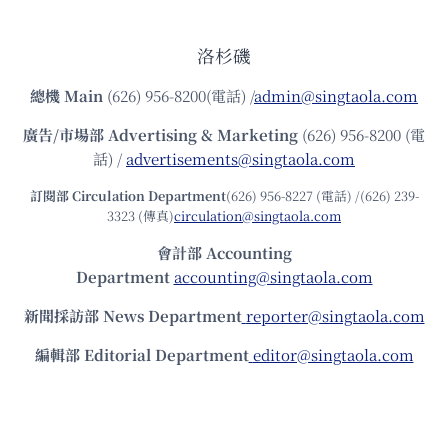
洛杉磯
總機
Main
(626) 956-8200(電話) /
admin@singtaola.com
廣告/市場部
Advertising & Marketing
(626) 956-8200 (電
話) /
advertisements@singtaola.com
訂閱部 Circulation Department
(626) 956-8227 (電話) /(626) 239-
3323 (傳真)
circulation@singtaola.com
會計部 Accounting
Department
accounting@singtaola.com
新聞採訪部 News Department
reporter@singtaola.com
編輯部 Editorial Department
editor@singtaola.com