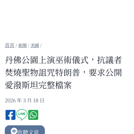
/
新聞
/
美國
/
丹佛公園上演巫術儀式，抗議者
焚燒聖物詛咒特朗普，要求公開
愛潑斯坦完整檔案
2026 年 3 月 18 日
收聽文章