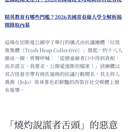
精英教育有哪些門檻？2026美國常春藤大學全解析揭
開錄取內幕
這場在切斯曼公園亭子舉行的儀式由抗議團體「垃圾
堆集體（Trash Heap Collective）」發起，約十八人
圍成一圈，齊聲呼喊：「從戀童癖者口中得到真相，
而非謊言，我要求，公開愛潑斯坦檔案！」該團體以
其古怪甚至帶有岡佐風格的抗議行動聞名，其主持人
喬喬（JoJo）常身著色彩鮮豔的西裝在社交媒體上發
布報導。
「燒灼說謊者舌頭」的惡意