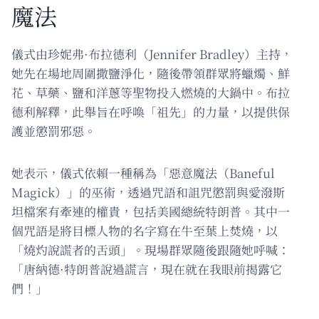
魔法
儀式由珍妮弗·布拉德利（Jennifer Bradley）主持，
她先在場地周圍撒鹽淨化，隨後帶領群眾將蠟燭、鮮
花、草藥、鹽和洋蔥等聖物投入燃燒的大鍋中。布拉
德利解釋，此舉旨在呼喚「祖先」的力量，以提供保
護並懲罰邪惡。
她表示，儀式依賴一種稱為「惡意魔法（Baneful
Magick）」的巫術，透過咒語和詛咒懲罰與愛潑斯
坦檔案有牽連的權貴，包括美國總統特朗普。其中一
個咒語是將目標人物的名字寫在牛至葉上焚燒，以
「燒灼說謊者的舌頭」。現場群眾隨後跟隨她呼喊：
「唐納德·特朗普說過謊言，現在就在我眼前揭露它
們！」