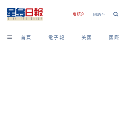
Skip
to
國語台
粵語台
content
首頁
電子報
美國
國際