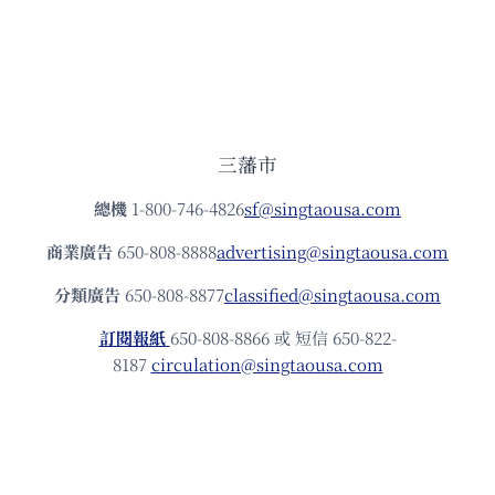
三藩市
總機
1-800-746-4826
sf@singtaousa.com
商業廣告
650-808-8888
advertising@singtaousa.com
分類廣告
650-808-8877
classified@singtaousa.com
訂閱報紙
650-808-8866 或 短信 650-822-
8187
circulation@singtaousa.com