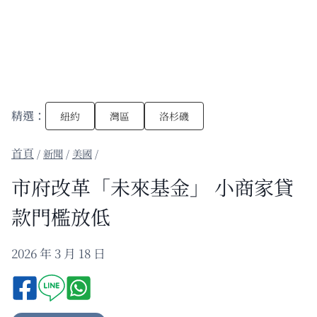
精選：
紐約
灣區
洛杉磯
/
新聞
/
美國
/
市府改革「未來基金」 小商家貸
款門檻放低
2026 年 3 月 18 日