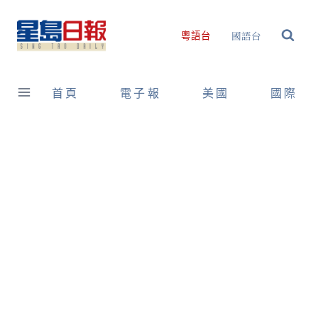
Skip
to
國語台
粵語台
content
首頁
電子報
美國
國際