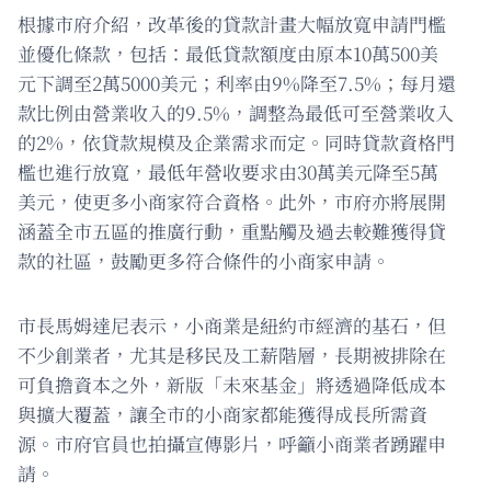
根據市府介紹，改革後的貸款計畫大幅放寬申請門檻
並優化條款，包括：最低貸款額度由原本10萬500美
元下調至2萬5000美元；利率由9%降至7.5%；每月還
款比例由營業收入的9.5%，調整為最低可至營業收入
的2%，依貸款規模及企業需求而定。同時貸款資格門
檻也進行放寬，最低年營收要求由30萬美元降至5萬
美元，使更多小商家符合資格。此外，市府亦將展開
涵蓋全市五區的推廣行動，重點觸及過去較難獲得貸
款的社區，鼓勵更多符合條件的小商家申請。
市長馬姆達尼表示，小商業是紐約市經濟的基石，但
不少創業者，尤其是移民及工薪階層，長期被排除在
可負擔資本之外，新版「未來基金」將透過降低成本
與擴大覆蓋，讓全市的小商家都能獲得成長所需資
源。市府官員也拍攝宣傳影片，呼籲小商業者踴躍申
請。