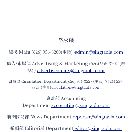
洛杉磯
總機
Main
(626) 956-8200(電話) /
admin@singtaola.com
廣告/市場部
Advertising & Marketing
(626) 956-8200 (電
話) /
advertisements@singtaola.com
訂閱部 Circulation Department
(626) 956-8227 (電話) /(626) 239-
3323 (傳真)
circulation@singtaola.com
會計部 Accounting
Department
accounting@singtaola.com
新聞採訪部 News Department
reporter@singtaola.com
編輯部 Editorial Department
editor@singtaola.com