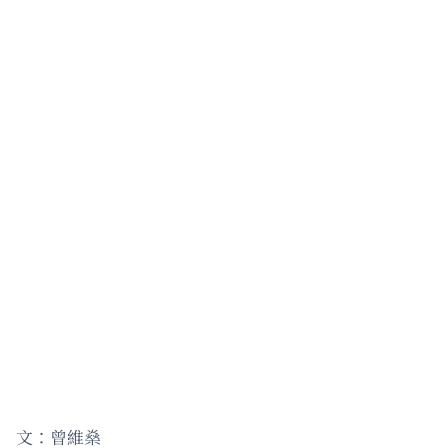
文：曾維燊