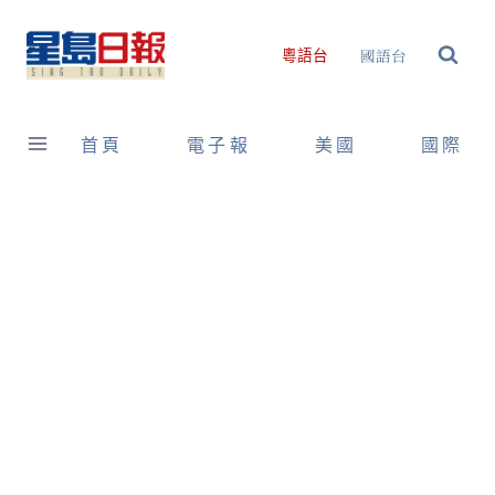
Skip
to
國語台
粵語台
content
首頁
電子報
美國
國際