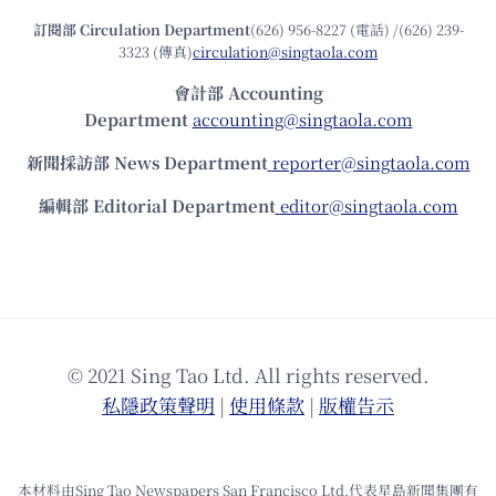
訂閱部 Circulation Department
(626) 956-8227 (電話) /(626) 239-
3323 (傳真)
circulation@singtaola.com
會計部 Accounting
Department
accounting@singtaola.com
新聞採訪部 News Department
reporter@singtaola.com
編輯部 Editorial Department
editor@singtaola.com
© 2021 Sing Tao Ltd. All rights reserved.
私隱政策聲明
|
使⽤條款
|
版權告⽰
本材料由Sing Tao Newspapers San Francisco Ltd.代表星島新聞集團有