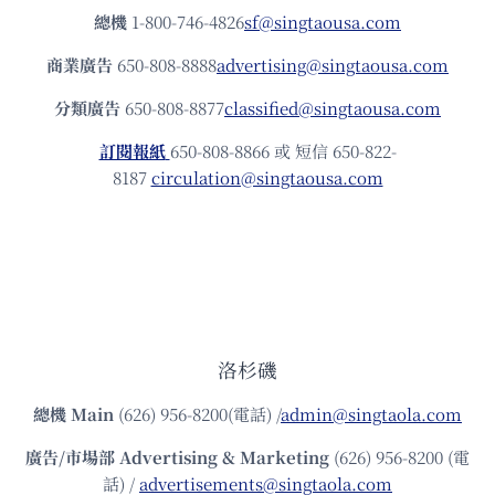
總機
1-800-746-4826
sf@singtaousa.com
商業廣告
650-808-8888
advertising@singtaousa.com
分類廣告
650-808-8877
classified@singtaousa.com
訂閱報紙
650-808-8866 或 短信 650-822-
8187
circulation@singtaousa.com
洛杉磯
總機
Main
(626) 956-8200(電話) /
admin@singtaola.com
廣告/市場部
Advertising & Marketing
(626) 956-8200 (電
話) /
advertisements@singtaola.com