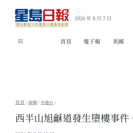
Skip
to
2026 年 8 月 7 日
content
首頁
電子報
美國
/
新聞
/
中港台
/
西半山旭龢道發生墮樓事件