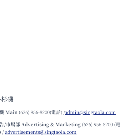
洛杉磯
機
Main
(626) 956-8200(電話) /
admin@singtaola.com
告/市場部
Advertising & Marketing
(626) 956-8200 (電
 /
advertisements@singtaola.com