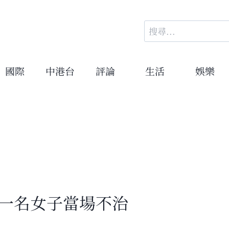
搜
尋
關
鍵
國際
中港台
評論
生活
娛樂
字:
 一名女子當場不治