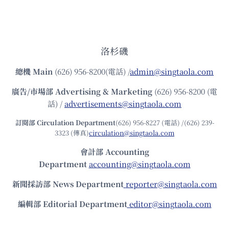
洛杉磯
總機
Main
(626) 956-8200(電話) /
admin@singtaola.com
廣告/市場部
Advertising & Marketing
(626) 956-8200 (電
話) /
advertisements@singtaola.com
訂閱部 Circulation Department
(626) 956-8227 (電話) /(626) 239-
3323 (傳真)
circulation@singtaola.com
會計部 Accounting
Department
accounting@singtaola.com
新聞採訪部 News Department
reporter@singtaola.com
編輯部 Editorial Department
editor@singtaola.com