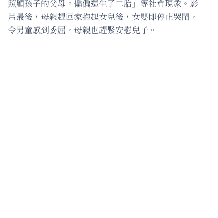
照顧孩子的父母，偏偏還生了二胎」等社會現象。影
片最後，母親趕回家抱起女兒後，女嬰即停止哭鬧，
令男童感到委屈，母親也趕緊安慰兒子。