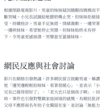
根據閉路電視影片，男童的妹妹疑因餓醒找媽媽而不
斷哭喊。小兄長試圖給她餵奶嘴止哭，但妹妹拒絕接
受，持續扭計。男童手足無措，情緒激動，一邊哭著
一邊哄妹妹，希望她停止哭鬧，但妹妹始終未有停
下，令男童更感崩潰，哭聲甚至蓋過妹妹。
網民反應與社會討論
影片在網絡引發熱議。許多網民留言鼓勵男童，稱讚
他「邊哭邊輕輕拍妹妹，看著很暖心」，並表示「小
兄長已做得很好了」、「老大也只是個孩子啊」。同
時，事件也引發對雙職家庭困境的感慨，有網民批評
父母不應將兩名年幼子女獨留在家，並討論「無能力