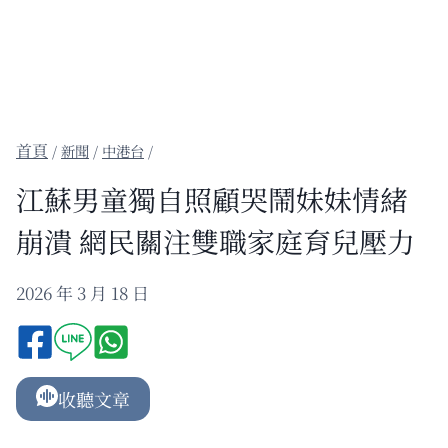
/
新聞
/
中港台
/
江蘇男童獨自照顧哭鬧妹妹情緒
崩潰 網民關注雙職家庭育兒壓力
2026 年 3 月 18 日
收聽文章