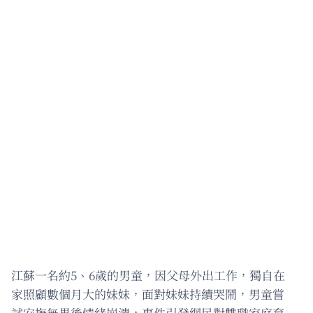
江蘇一名約5、6歲的男童，因父母外出工作，獨自在
家照顧數個月大的妹妹，面對妹妹持續哭鬧，男童嘗
試安撫無果後情緒崩潰，事件引發網民對雙職家庭育