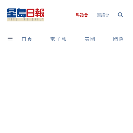
Skip
to
國語台
粵語台
content
首頁
電子報
美國
國際