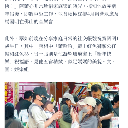
快！」阿蕭亦非常珍惜家庭樂的時光，據知他放完新
年假後，即將重返工作，並會積極綵排4月與曹永廉及
馬國明在佛山的音樂會。
此外，翠如前晚在分享家庭日常的社交帳號祝賀囝囝1
歲生日，其中一張相中「蕭哈哈」戴上紅色獅頭公仔
帽和紅色衫，另一張則是他凝望玻璃窗上「新年快
樂」祝福語，見他五官精緻，似足媽媽的美貌。文、
圖：娛樂組