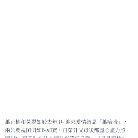
蕭正楠和黃翠如於去年3月迎來愛情結晶「蕭哈哈」，
兩公婆視囝囝如珠如寶，自榮升父母後都盡心盡力照