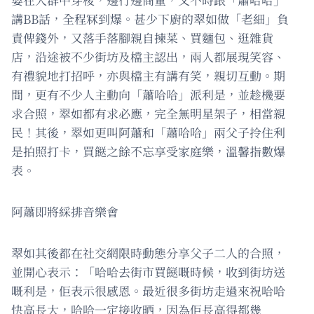
講BB話，全程冧到爆。甚少下廚的翠如做「老細」負
責俾錢外，又落手落腳親自揀菜、買麵包、逛雜貨
店，沿途被不少街坊及檔主認出，兩人都展現笑容、
有禮貌地打招呼，亦與檔主有講有笑，親切互動。期
間，更有不少人主動向「蕭哈哈」派利是，並趁機要
求合照，翠如都有求必應，完全無明星架子，相當親
民！其後，翠如更叫阿蕭和「蕭哈哈」兩父子拎住利
是拍照打卡，買餸之餘不忘享受家庭樂，溫馨指數爆
表。
阿蕭即將綵排音樂會
翠如其後都在社交網限時動態分享父子二人的合照，
並開心表示：「哈哈去街市買餸嘅時候，收到街坊送
嘅利是，佢表示很感恩。最近很多街坊走過來祝哈哈
快高長大，哈哈一定接收晒，因為佢長高得都幾