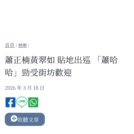
/
娛樂
/
蕭正楠黃翠如 貼地出巡 「蕭哈
哈」勁受街坊歡迎
2026 年 3 月 18 日
收聽文章