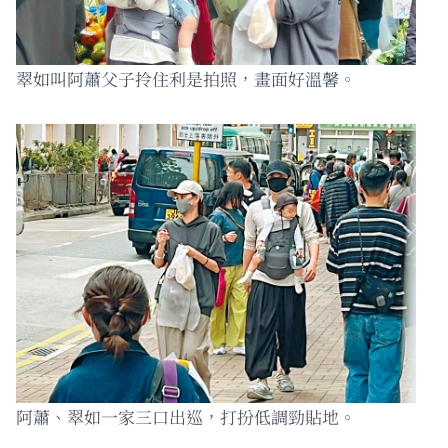
翠如叫阿蕭父子拎住利是拍照，畫面好溫馨。
阿蕭、翠如一家三口出巡，打扮低調勁貼地。