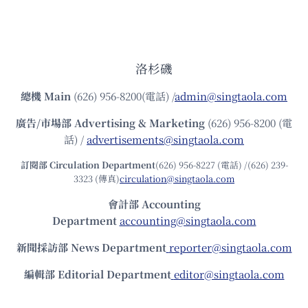
洛杉磯
總機
Main
(626) 956-8200(電話) /
admin@singtaola.com
廣告/市場部
Advertising & Marketing
(626) 956-8200 (電
話) /
advertisements@singtaola.com
訂閱部 Circulation Department
(626) 956-8227 (電話) /(626) 239-
3323 (傳真)
circulation@singtaola.com
會計部 Accounting
Department
accounting@singtaola.com
新聞採訪部 News Department
reporter@singtaola.com
編輯部 Editorial Department
editor@singtaola.com