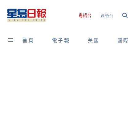
Skip
to
國語台
粵語台
content
首頁
電子報
美國
國際