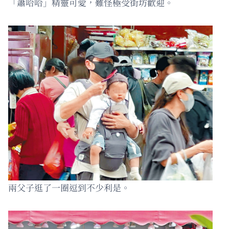
「蕭哈哈」精靈可愛，難怪極受街坊歡迎。
兩父子逛了一圈逗到不少利是。