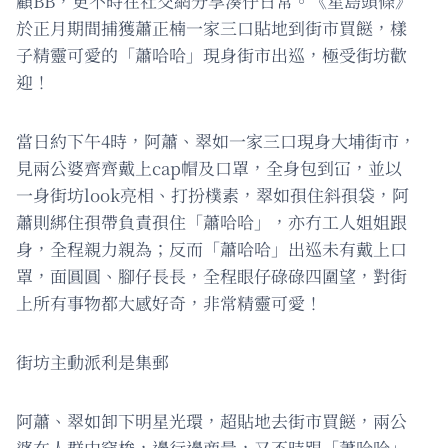
顧BB，更不時在社交網分享湊仔日常。《星島頭條》
於正月期間捕獲蕭正楠一家三口貼地到街市買餸，樣
子精靈可愛的「蕭哈哈」現身街市出巡，極受街坊歡
迎！
當日約下午4時，阿蕭、翠如一家三口現身大埔街市，
見兩公婆齊齊戴上cap帽及口罩，全身包到冚，並以
一身街坊look亮相、打扮樸素，翠如孭住斜孭袋，阿
蕭則綁住孭帶負責孭住「蕭哈哈」，亦冇工人姐姐跟
身，全程親力親為；反而「蕭哈哈」出巡未有戴上口
罩，面圓圓、腳仔長長，全程眼仔碌碌四圍望，對街
上所有事物都大感好奇，非常精靈可愛！
街坊主動派利是集郵
阿蕭、翠如卸下明星光環，超貼地去街市買餸，兩公
婆在人群中穿梭，邊行邊商量，又不時跟「蕭哈哈」