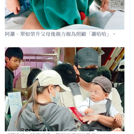
阿蕭、翠如榮升父母後親力親為照顧「蕭哈哈」。