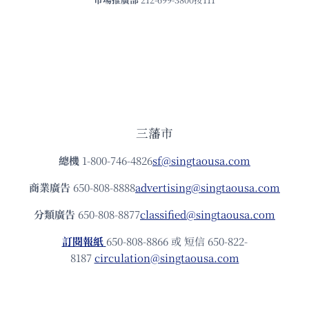
三藩市
總機
1-800-746-4826
sf@singtaousa.com
商業廣告
650-808-8888
advertising@singtaousa.com
分類廣告
650-808-8877
classified@singtaousa.com
訂閱報紙
650-808-8866 或 短信 650-822-
8187
circulation@singtaousa.com