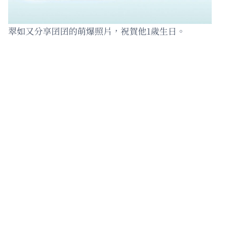
翠如又分享囝囝的萌爆照片，祝賀他1歲生日。