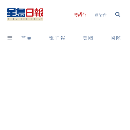
Skip
to
國語台
粵語台
content
首頁
電子報
美國
國際