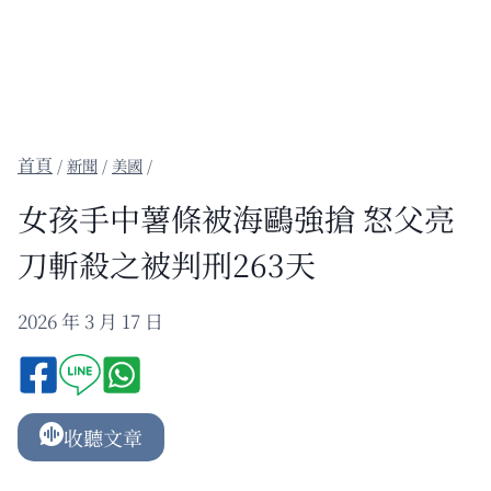
/
新聞
/
美國
/
女孩手中薯條被海鷗強搶 怒父亮
刀斬殺之被判刑263天
2026 年 3 月 17 日
收聽文章