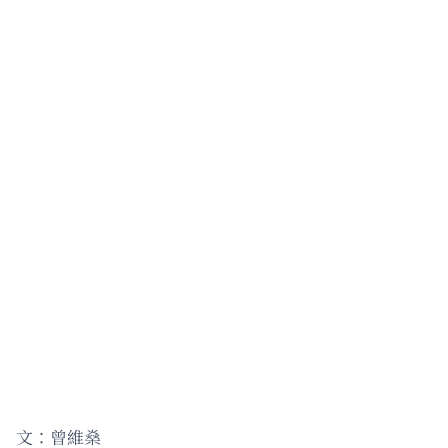
文：曾維燊