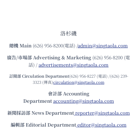
洛杉磯
總機
Main
(626) 956-8200(電話) /
admin@singtaola.com
廣告/市場部
Advertising & Marketing
(626) 956-8200 (電
話) /
advertisements@singtaola.com
訂閱部 Circulation Department
(626) 956-8227 (電話) /(626) 239-
3323 (傳真)
circulation@singtaola.com
會計部 Accounting
Department
accounting@singtaola.com
新聞採訪部 News Department
reporter@singtaola.com
編輯部 Editorial Department
editor@singtaola.com