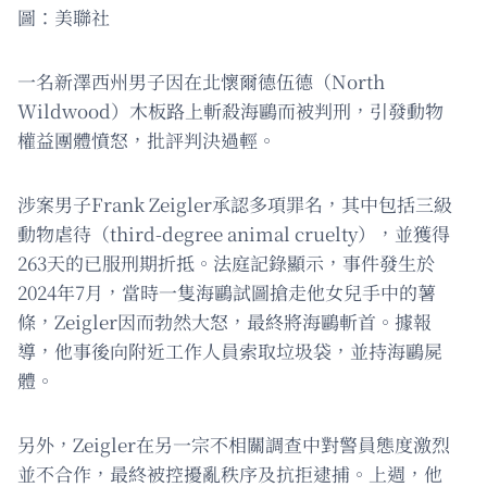
圖：美聯社
一名新澤西州男子因在北懷爾德伍德（North
Wildwood）木板路上斬殺海鷗而被判刑，引發動物
權益團體憤怒，批評判決過輕。
涉案男子Frank Zeigler承認多項罪名，其中包括三級
動物虐待（third-degree animal cruelty），並獲得
263天的已服刑期折抵。法庭記錄顯示，事件發生於
2024年7月，當時一隻海鷗試圖搶走他女兒手中的薯
條，Zeigler因而勃然大怒，最終將海鷗斬首。據報
導，他事後向附近工作人員索取垃圾袋，並持海鷗屍
體。
另外，Zeigler在另一宗不相關調查中對警員態度激烈
並不合作，最終被控擾亂秩序及抗拒逮捕。上週，他