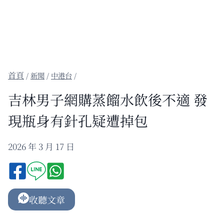
/
新聞
/
中港台
/
吉林男子網購蒸餾水飲後不適 發
現瓶身有針孔疑遭掉包
2026 年 3 月 17 日
收聽文章