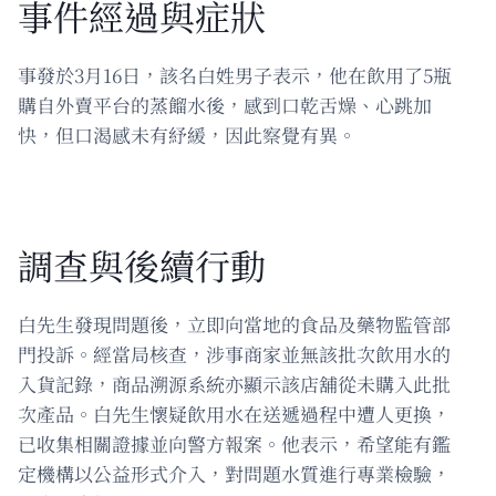
事件經過與症狀
事發於3月16日，該名白姓男子表示，他在飲用了5瓶
購自外賣平台的蒸餾水後，感到口乾舌燥、心跳加
快，但口渴感未有紓緩，因此察覺有異。
調查與後續行動
白先生發現問題後，立即向當地的食品及藥物監管部
門投訴。經當局核查，涉事商家並無該批次飲用水的
入貨記錄，商品溯源系統亦顯示該店舖從未購入此批
次產品。白先生懷疑飲用水在送遞過程中遭人更換，
已收集相關證據並向警方報案。他表示，希望能有鑑
定機構以公益形式介入，對問題水質進行專業檢驗，