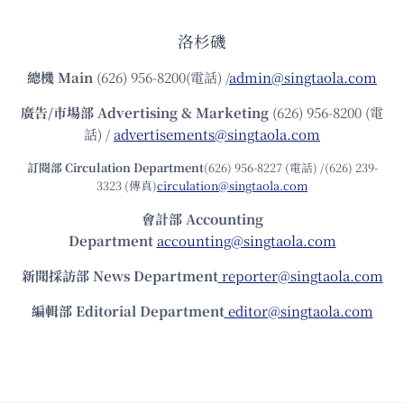
洛杉磯
總機
Main
(626) 956-8200(電話) /
admin@singtaola.com
廣告/市場部
Advertising & Marketing
(626) 956-8200 (電
話) /
advertisements@singtaola.com
訂閱部 Circulation Department
(626) 956-8227 (電話) /(626) 239-
3323 (傳真)
circulation@singtaola.com
會計部 Accounting
Department
accounting@singtaola.com
新聞採訪部 News Department
reporter@singtaola.com
編輯部 Editorial Department
editor@singtaola.com