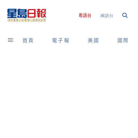
Skip
to
國語台
粵語台
content
首頁
電子報
美國
國際