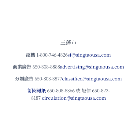
三藩市
總機
1-800-746-4826
sf@singtaousa.com
商業廣告
650-808-8888
advertising@singtaousa.com
分類廣告
650-808-8877
classified@singtaousa.com
訂閱報紙
650-808-8866 或 短信 650-822-
8187
circulation@singtaousa.com