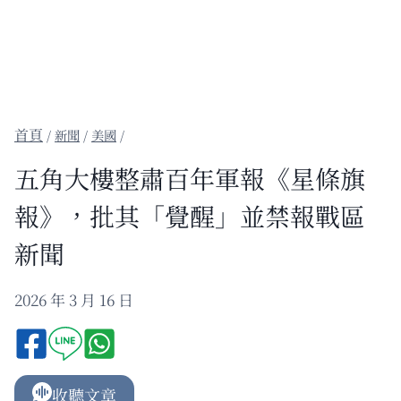
/
新聞
/
美國
/
五角大樓整肅百年軍報《星條旗
報》，批其「覺醒」並禁報戰區
新聞
2026 年 3 月 16 日
收聽文章