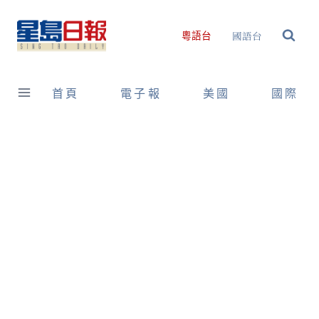
Skip
to
國語台
粵語台
content
首頁
電子報
美國
國際