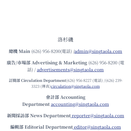
洛杉磯
總機
Main
(626) 956-8200(電話) /
admin@singtaola.com
廣告/市場部
Advertising & Marketing
(626) 956-8200 (電
話) /
advertisements@singtaola.com
訂閱部 Circulation Department
(626) 956-8227 (電話) /(626) 239-
3323 (傳真)
circulation@singtaola.com
會計部 Accounting
Department
accounting@singtaola.com
新聞採訪部 News Department
reporter@singtaola.com
編輯部 Editorial Department
editor@singtaola.com