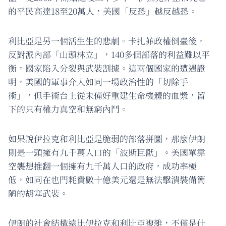
的平民高達18至20萬人，美國「反恐」越反越恐。
利比亞是另一個活生生的悲劇。卡扎菲政權倒臺後，
反對派內部「山頭林立」，140多個部落的利益難以平
衡，國家陷入分裂與武裝割據。這兩個國家的遭遇證
明，美國的軍事介入如同一場政治性的「切除手
術」，但手術台上從未備好重建生命機體的血漿，留
下的只有權力真空和無窮內鬥。
如果說伊拉克和利比亞是脆弱的部落拼圖，那麼伊朗
則是一頭擁有九千萬人口的「波斯巨獸」。美國單靠
空襲想推翻一個擁有九千萬人口的政府，成功率極
低，如同在也門耗費數十億美元還是無法擊潰裝備簡
陋的胡塞武裝。
伊朗的社會結構遠比伊拉克和利比亞複雜，不僅是什