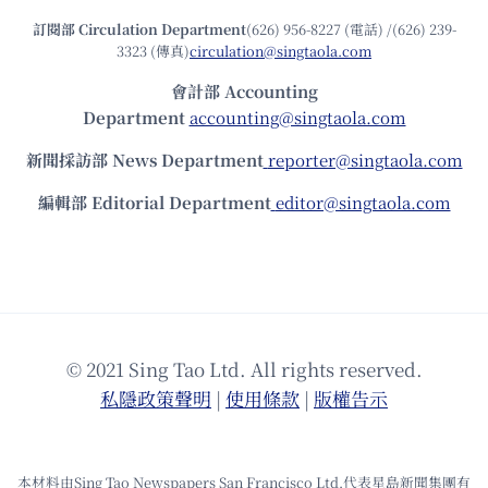
訂閱部 Circulation Department
(626) 956-8227 (電話) /(626) 239-
3323 (傳真)
circulation@singtaola.com
會計部 Accounting
Department
accounting@singtaola.com
新聞採訪部 News Department
reporter@singtaola.com
編輯部 Editorial Department
editor@singtaola.com
© 2021 Sing Tao Ltd. All rights reserved.
私隱政策聲明
|
使⽤條款
|
版權告⽰
本材料由Sing Tao Newspapers San Francisco Ltd.代表星島新聞集團有