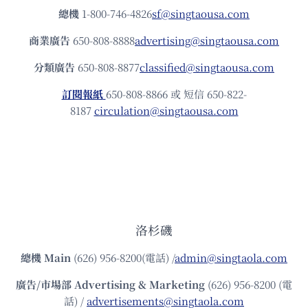
總機
1-800-746-4826
sf@singtaousa.com
商業廣告
650-808-8888
advertising@singtaousa.com
分類廣告
650-808-8877
classified@singtaousa.com
訂閱報紙
650-808-8866 或 短信 650-822-
8187
circulation@singtaousa.com
洛杉磯
總機
Main
(626) 956-8200(電話) /
admin@singtaola.com
廣告/市場部
Advertising & Marketing
(626) 956-8200 (電
話) /
advertisements@singtaola.com