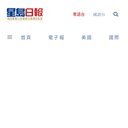
Skip
to
國語台
粵語台
content
首頁
電子報
美國
國際