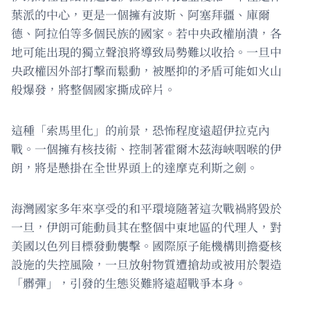
葉派的中心，更是一個擁有波斯、阿塞拜疆、庫爾
德、阿拉伯等多個民族的國家。若中央政權崩潰，各
地可能出現的獨立聲浪將導致局勢難以收拾。一旦中
央政權因外部打擊而鬆動，被壓抑的矛盾可能如火山
般爆發，將整個國家撕成碎片。
這種「索馬里化」的前景，恐怖程度遠超伊拉克內
戰。一個擁有核技術、控制著霍爾木茲海峽咽喉的伊
朗，將是懸掛在全世界頭上的達摩克利斯之劍。
海灣國家多年來享受的和平環境隨著這次戰禍將毀於
一旦，伊朗可能動員其在整個中東地區的代理人，對
美國以色列目標發動襲擊。國際原子能機構則擔憂核
設施的失控風險，一旦放射物質遭搶劫或被用於製造
「髒彈」，引發的生態災難將遠超戰爭本身。