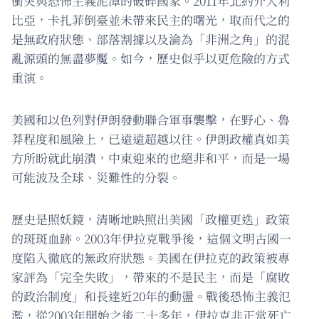
衝突與恐怖主義泥潭的破碎國家。2011年北約介入利
比亞，卡扎菲倒臺並未帶來民主的曙光，取而代之的
是無政府狀態、部落割據以及淪為「非洲之角」的混
亂源頭的無盡夢魘。如今，歷史似乎以更危險的方式
重演。
美國和以色列對伊朗發動聯合軍事襲擊，在野心、魯
莽程度和風險上，已遠遠超越以往。伊朗政權真如美
方所盼就此崩潰，中東迎來的也絕非和平，而是一場
可能波及全球、災難性的分裂。
歷史是照妖鏡，清晰地映照出美國「政權更迭」政策
的斑斑血跡。2003年伊拉克戰爭後，這個文明古國一
度陷入徹底的無政府狀態。美國在伊拉克的政策被專
家評為「完全失敗」，帶來的不是民主，而是「腐敗
的政治制度」和長達近20年的動盪。戰後恐怖主義氾
濫，從2003年開始之後二十多年，伊拉克非正常死亡