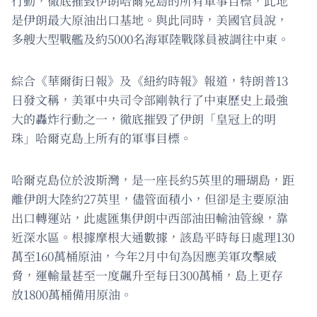
行動，徹底摧毀伊朗哈爾克島的所有軍事目標，此地
是伊朗最大原油出口基地。與此同時，美國官員說，
多艘大型戰艦及約5000名海軍陸戰隊員被調往中東。
綜合《華爾街日報》及《紐約時報》報道，特朗普13
日發文稱，美軍中央司令部剛執行了中東歷史上最強
大的轟炸行動之一，徹底摧毀了伊朗「皇冠上的明
珠」哈爾克島上所有的軍事目標。
哈爾克島位於波斯灣，是一座長約5英里的珊瑚島，距
離伊朗大陸約27英里，儘管面積小，但卻是主要原油
出口轉運站，此處匯集伊朗中西部油田輸油管線，靠
近深水區。根據摩根大通數據，該島平時每日處理130
萬至160萬桶原油，今年2月中旬為因應美軍攻擊威
脅，運輸量甚至一度飆升至每日300萬桶，島上更存
放1800萬桶備用原油。