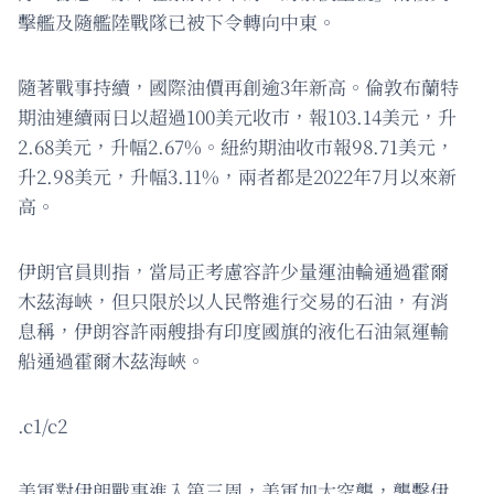
擊艦及隨艦陸戰隊已被下令轉向中東。
隨著戰事持續，國際油價再創逾3年新高。倫敦布蘭特
期油連續兩日以超過100美元收巿，報103.14美元，升
2.68美元，升幅2.67%。紐約期油收巿報98.71美元，
升2.98美元，升幅3.11%，兩者都是2022年7月以來新
高。
伊朗官員則指，當局正考慮容許少量運油輪通過霍爾
木茲海峽，但只限於以人民幣進行交易的石油，有消
息稱，伊朗容許兩艘掛有印度國旗的液化石油氣運輸
船通過霍爾木茲海峽。
.c1/c2
美軍對伊朗戰事進入第三周，美軍加大空襲，襲擊伊