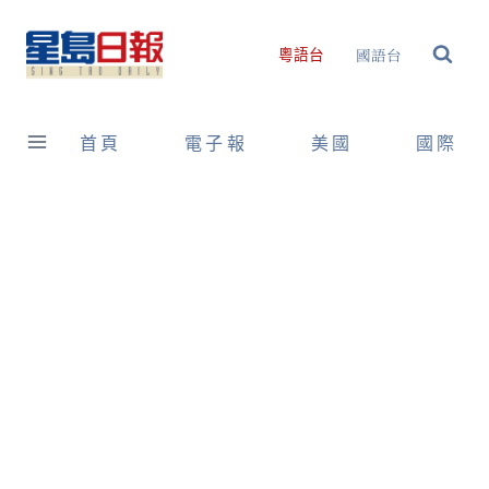
Skip
to
國語台
粵語台
content
首頁
電子報
美國
國際