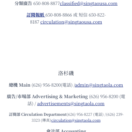
分類廣告
650-808-8877
classified@singtaousa.com
訂閱報紙
650-808-8866 或 短信 650-822-
8187
circulation@singtaousa.com
洛杉磯
總機
Main
(626) 956-8200(電話) /
admin@singtaola.com
廣告/市場部
Advertising & Marketing
(626) 956-8200 (電
話) /
advertisements@singtaola.com
訂閱部 Circulation Department
(626) 956-8227 (電話) /(626) 239-
3323 (傳真)
circulation@singtaola.com
會計部 Accounting