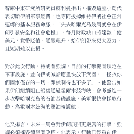
智庫中東研究所研究員蘇利曼指出，摧毀這座小島代
表切斷伊朗軍事經費，也等同拔掉維持伊朗社會正常
運轉的基本服務命脈，「失去哈爾克島幾周就會在伊
朗引發安全和社會危機」，每月財政缺口將達數十億
美元，貨幣貶值、通脹飆升，給伊朗帶來更大壓力，
且短期難以止損。
對於此次行動，特朗普強調，目前的打擊範圍鎖定在
軍事設施，並向伊朗喊話應盡快放下武器，「拯救你
們國家僅存的一切，雖然剩得也不多了」。他警告如
果伊朗繼續阻止船隻通過霍爾木茲海峽，會考慮進一
步攻擊哈爾克島的石油基礎設施，美軍很快會採取行
動，為霍爾木茲海的運油輪護航。
他又揚言，未來一周會對伊朗展開更嚴厲的打擊，強
調必須摧毀德黑蘭政權。他表示，行動已經重創伊