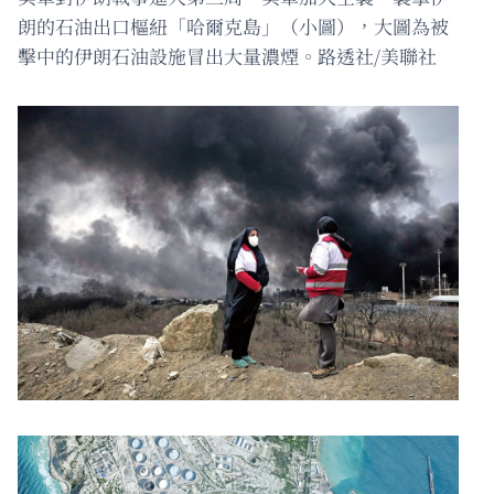
朗的石油出口樞紐「哈爾克島」（小圖），大圖為被
擊中的伊朗石油設施冒出大量濃煙。路透社/美聯社