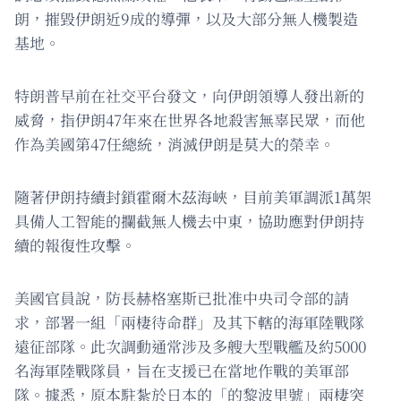
朗，摧毀伊朗近9成的導彈，以及大部分無人機製造
基地。
特朗普早前在社交平台發文，向伊朗領導人發出新的
威脅，指伊朗47年來在世界各地殺害無辜民眾，而他
作為美國第47任總統，消滅伊朗是莫大的榮幸。
隨著伊朗持續封鎖霍爾木茲海峽，目前美軍調派1萬架
具備人工智能的攔截無人機去中東，協助應對伊朗持
續的報復性攻擊。
美國官員說，防長赫格塞斯已批准中央司令部的請
求，部署一組「兩棲待命群」及其下轄的海軍陸戰隊
遠征部隊。此次調動通常涉及多艘大型戰艦及約5000
名海軍陸戰隊員，旨在支援已在當地作戰的美軍部
隊。據悉，原本駐紮於日本的「的黎波里號」兩棲突