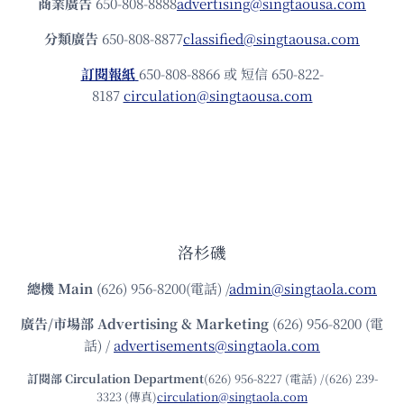
商業廣告
650-808-8888
advertising@singtaousa.com
分類廣告
650-808-8877
classified@singtaousa.com
訂閱報紙
650-808-8866 或 短信 650-822-
8187
circulation@singtaousa.com
洛杉磯
總機
Main
(626) 956-8200(電話) /
admin@singtaola.com
廣告/市場部
Advertising & Marketing
(626) 956-8200 (電
話) /
advertisements@singtaola.com
訂閱部 Circulation Department
(626) 956-8227 (電話) /(626) 239-
3323 (傳真)
circulation@singtaola.com