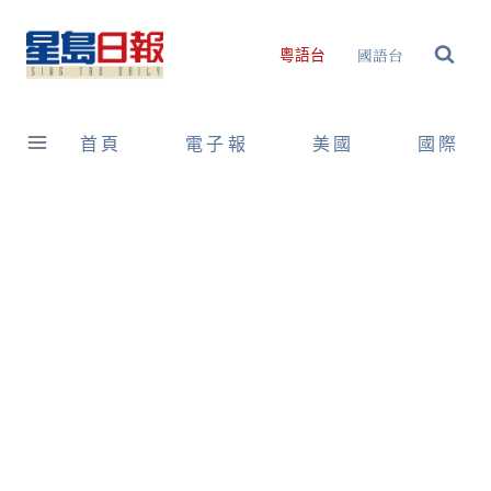
Skip
to
國語台
粵語台
content
首頁
電子報
美國
國際