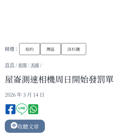
精選：
紐約
灣區
洛杉磯
/
新聞
/
美國
/
屋崙測速相機周日開始發罰單
2026 年 3 月 14 日
收聽文章