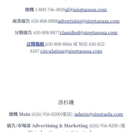
總機
1-800-746-4826
sf@singtaousa.com
商業廣告
650-808-8888
advertising@singtaousa.com
分類廣告
650-808-8877
classified@singtaousa.com
訂閱報紙
650-808-8866 或 短信 650-822-
8187
circulation@singtaousa.com
洛杉磯
總機
Main
(626) 956-8200(電話) /
admin@singtaola.com
廣告/市場部
Advertising & Marketing
(626) 956-8200 (電