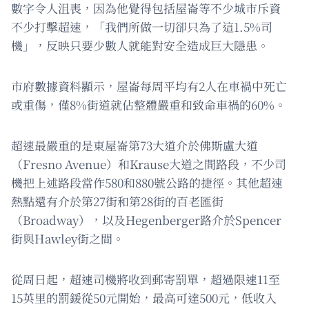
數字令人沮喪，因為他覺得包括屋崙等不少城市斥資
不少打擊超速，「我們所做一切卻只為了這1.5%司
機」，反映只要少數人就能對安全造成巨大隱患。
市府數據資料顯示，屋崙每周平均有2人在車禍中死亡
或重傷，僅8%街道就佔整體嚴重和致命車禍的60%。
超速最嚴重的是東屋崙第73大道介於佛斯盧大道
（Fresno Avenue）和Krause大道之間路段，不少司
機把上述路段當作580和880號公路的捷徑。其他超速
熱點還有介於第27街和第28街的百老匯街
（Broadway），以及Hegenberger路介於Spencer
街與Hawley街之間。
從周日起，超速司機將收到郵寄罰單，超過限速11至
15英里的罰鍰從50元開始，最高可達500元，低收入