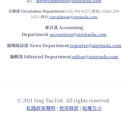
話) /
advertisements@singtaola.com
訂閱部 Circulation Department
(626) 956-8227 (電話) /(626) 239-
3323 (傳真)
circulation@singtaola.com
會計部 Accounting
Department
accounting@singtaola.com
新聞採訪部 News Department
reporter@singtaola.com
編輯部 Editorial Department
editor@singtaola.com
© 2021 Sing Tao Ltd. All rights reserved.
私隱政策聲明
|
使⽤條款
|
版權告⽰