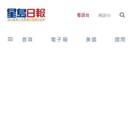
Skip
to
國語台
粵語台
content
首頁
電子報
美國
國際