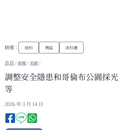
精選：
紐約
灣區
洛杉磯
/
新聞
/
美國
/
調整安全隱患和哥倫布公園採光
等
2026 年 3 月 14 日