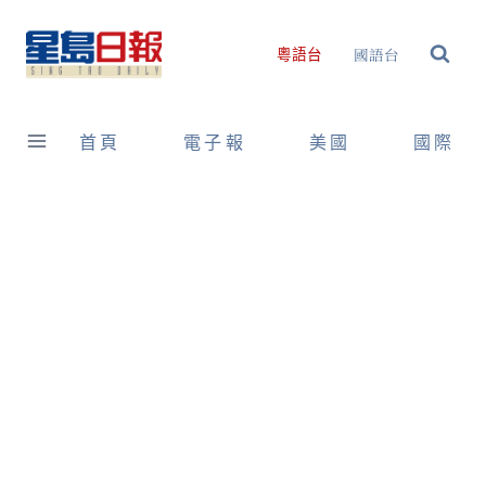
Skip
to
國語台
粵語台
content
首頁
電子報
美國
國際