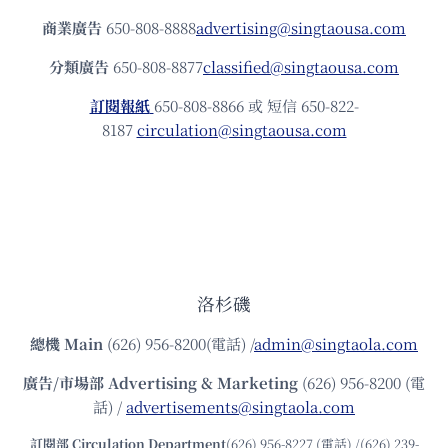
商業廣告
650-808-8888
advertising@singtaousa.com
分類廣告
650-808-8877
classified@singtaousa.com
訂閱報紙
650-808-8866 或 短信 650-822-
8187
circulation@singtaousa.com
洛杉磯
總機
Main
(626) 956-8200(電話) /
admin@singtaola.com
廣告/市場部
Advertising & Marketing
(626) 956-8200 (電
話) /
advertisements@singtaola.com
訂閱部 Circulation Department
(626) 956-8227 (電話) /(626) 239-