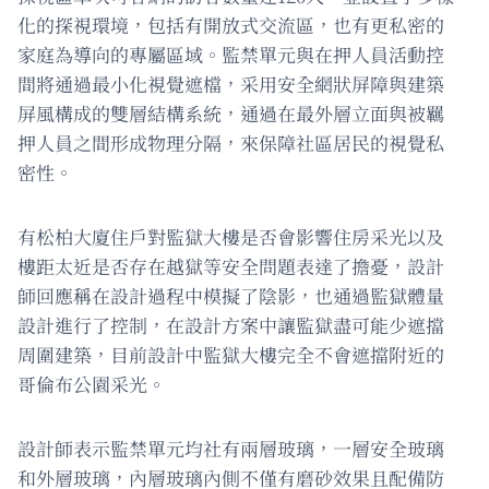
化的探視環境，包括有開放式交流區，也有更私密的
家庭為導向的專屬區域。監禁單元與在押人員活動控
間將通過最小化視覺遮檔，采用安全網狀屏障與建築
屏風構成的雙層結構系統，通過在最外層立面與被羈
押人員之間形成物理分隔，來保障社區居民的視覺私
密性。
有松柏大廈住戶對監獄大樓是否會影響住房采光以及
樓距太近是否存在越獄等安全問題表達了擔憂，設計
師回應稱在設計過程中模擬了陰影，也通過監獄體量
設計進行了控制，在設計方案中讓監獄盡可能少遮擋
周圍建築，目前設計中監獄大樓完全不會遮擋附近的
哥倫布公園采光。
設計師表示監禁單元均社有兩層玻璃，一層安全玻璃
和外層玻璃，內層玻璃內側不僅有磨砂效果且配備防