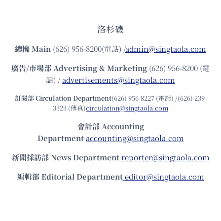
洛杉磯
總機
Main
(626) 956-8200(電話) /
admin@singtaola.com
廣告/市場部
Advertising & Marketing
(626) 956-8200 (電
話) /
advertisements@singtaola.com
訂閱部 Circulation Department
(626) 956-8227 (電話) /(626) 239-
3323 (傳真)
circulation@singtaola.com
會計部 Accounting
Department
accounting@singtaola.com
新聞採訪部 News Department
reporter@singtaola.com
編輯部 Editorial Department
editor@singtaola.com