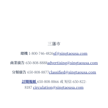
三藩市
總機
1-800-746-4826
sf@singtaousa.com
商業廣告
650-808-8888
advertising@singtaousa.com
分類廣告
650-808-8877
classified@singtaousa.com
訂閱報紙
650-808-8866 或 短信 650-822-
8187
circulation@singtaousa.com