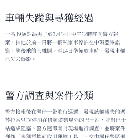
車輛失蹤與尋獲經過
一名39歲姓馮男子於3月14日中午12時許向警方報
案，指他於前一日將一輛私家車停泊在中環亞畢諾
道，隨後乘的士離開。至14日準備取車時，發現車輛
已失去蹤影。
警方調查與案件分類
警方接報後在灣仔一帶進行巡邏，發現該輛報失的瑪
莎拉蒂SUV停泊在修頓遊樂場外的巴士站，並對巴士
站造成阻塞。警方隨即圍封現場進行調查，並將案件
列作「未獲授權而取用運輸工具」，交由灣仔警區刑