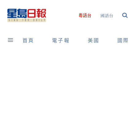
Skip
to
國語台
粵語台
content
首頁
電子報
美國
國際