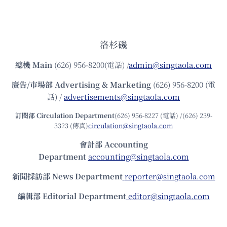
洛杉磯
總機
Main
(626) 956-8200(電話) /
admin@singtaola.com
廣告/市場部
Advertising & Marketing
(626) 956-8200 (電
話) /
advertisements@singtaola.com
訂閱部 Circulation Department
(626) 956-8227 (電話) /(626) 239-
3323 (傳真)
circulation@singtaola.com
會計部 Accounting
Department
accounting@singtaola.com
新聞採訪部 News Department
reporter@singtaola.com
編輯部 Editorial Department
editor@singtaola.com