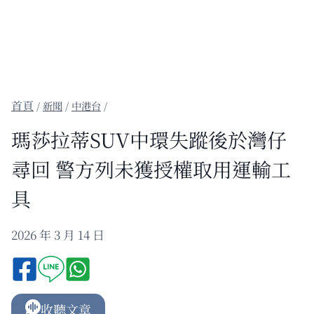
/
新聞
/
中港台
/
瑪莎拉蒂SUV中環失蹤後於灣仔
尋回 警方列未獲授權取用運輸工
具
2026 年 3 月 14 日
收聽文章