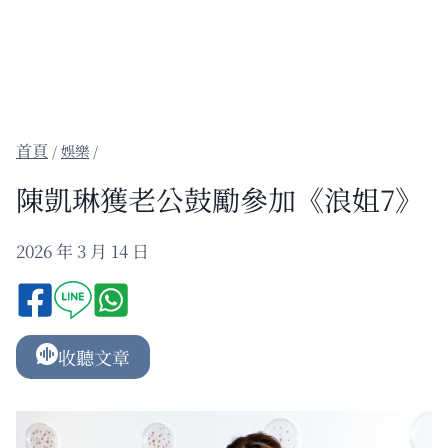
/
娛樂
/
陳凱琳獲老公鼓勵參加《浪姐7》
2026 年 3 月 14 日
收聽文章