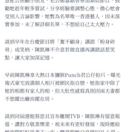
意配合照顧小朋友，老公鄭嘉穎曾參加類似節目，鼓
勵她趁年輕多嘗試，分享經驗要調整心態，擔心她會
受別人言論影響，她暫為名單唯一香港藝人，因未落
實參加，未了解詳細名單，不想給自己太大壓力。
談到早年在台慶節目將「奮不顧身」講錯「粉身碎
骨」成笑柄，陳凱琳不介意若做直播再講錯話惹笑
點，讓大家加深記憶。
早前陳凱琳拿大熱日本獼猴Punch君公仔拍片，曝光
複式豪宅放滿個人相片被網民指自戀，她指家中除了
她的相都有家人的相，但大肚性感寫真則因兩夫妻都
不想擺出廳而擺在房。
談到同屆港姐蔡思貝宣布離開TVB，陳凱琳有留意報
道，讚對方敬業樂業，祝未來有更好發展，現時應給
她空間好好思考下一步，樂意跟她分享做KOL心得。