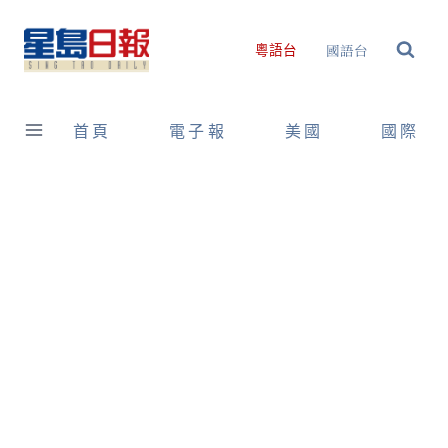
Skip
to
國語台
粵語台
content
首頁
電子報
美國
國際