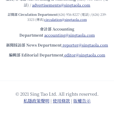
話) /
advertisements@singtaola.com
訂閱部 Circulation Department
(626) 956-8227 (電話) /(626) 239-
3323 (傳真)
circulation@singtaola.com
會計部 Accounting
Department
accounting@singtaola.com
新聞採訪部 News Department
reporter@singtaola.com
編輯部 Editorial Department
editor@singtaola.com
© 2021 Sing Tao Ltd. All rights reserved.
私隱政策聲明
|
使⽤條款
|
版權告⽰